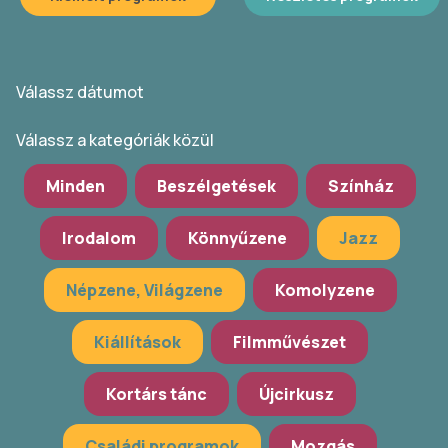
Válassz dátumot
Válassz a kategóriák közül
Minden
Beszélgetések
Színház
Irodalom
Könnyűzene
Jazz
Népzene, Világzene
Komolyzene
Kiállítások
Filmművészet
Kortárs tánc
Újcirkusz
Családi programok
Mozgás