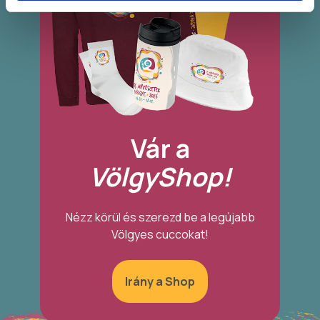
Vár a
VölgyShop!
Nézz körül és szerezd be a legújabb
Völgyes cuccokat!
Irány a Shop