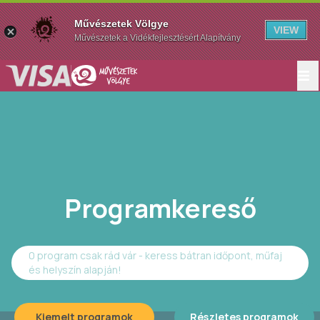
Művészetek Völgye
VIEW
Művészetek a Vidékfejlesztésért Alapítvány
Programkereső
0 program csak rád vár - keress bátran időpont, műfaj
és helyszín alapján!
Kiemelt programok
Részletes programok