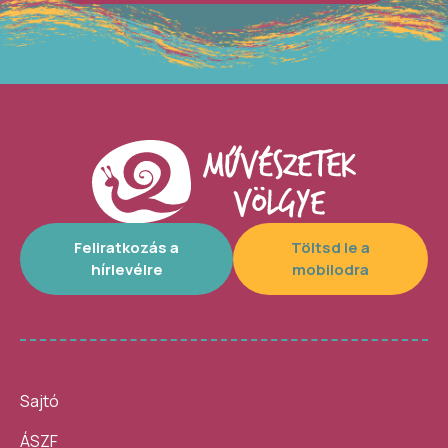
Feliratkozás a
Töltsd le a
hírlevélre
mobilodra
Sajtó
ÁSZF