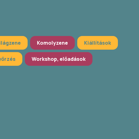
ilágzene
Komolyzene
Kiállítások
őrzés
Workshop, előadások