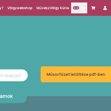
y?
Völgywebshop
MűvészVölgy Kúria
En
Műsorfüzet letöltése pdf-ben
ín alapján!
ramok