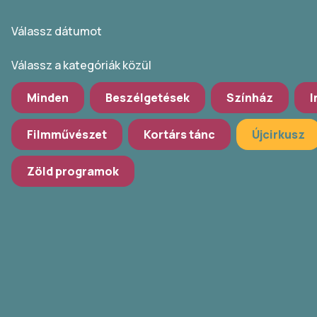
Válassz dátumot
Válassz a kategóriák közül
Minden
Beszélgetések
Színház
I
Filmművészet
Kortárs tánc
Újcirkusz
Zöld programok