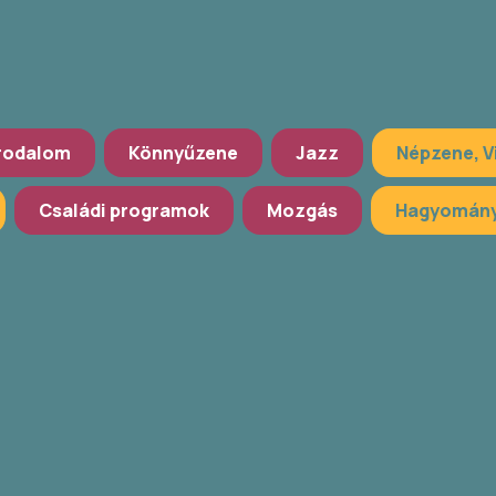
rodalom
Könnyűzene
Jazz
Népzene, V
Családi programok
Mozgás
Hagyomány