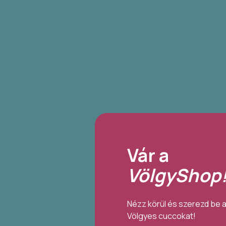
Vár a
VölgyShop
Nézz körül és szerezd be 
Völgyes cuccokat!