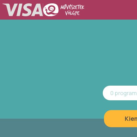
0 program 
Kie