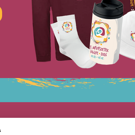
s
Felir