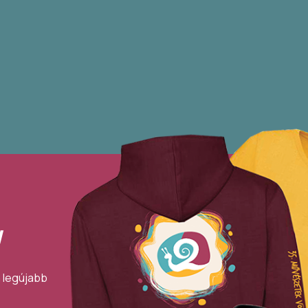
!
a legújabb