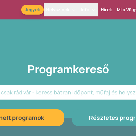
Jegyek
Helyszínek
Info
Hírek
Mi a Völg
Programkereső
csak rád vár - keress bátran időpont, műfaj és helysz
melt programok
Részletes prog