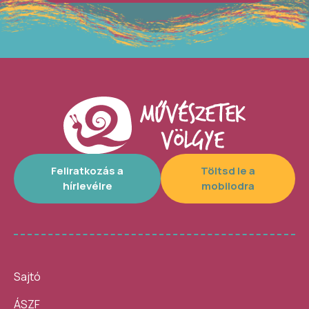
Feliratkozás a
Töltsd le a
hírlevélre
mobilodra
Sajtó
ÁSZF