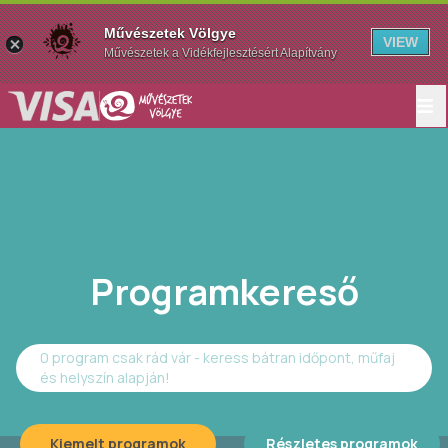
Művészetek Völgye
VIEW
Művészetek a Vidékfejlesztésért Alapítvány
Programkereső
0 program csak rád vár - keress bátran időpont, műfaj
és helyszín alapján!
Kiemelt programok
Részletes programok