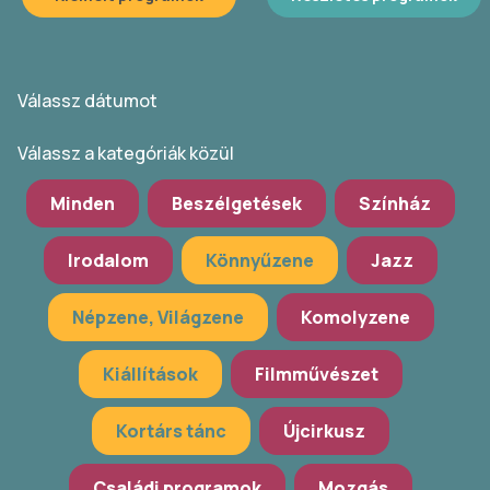
Válassz dátumot
Válassz a kategóriák közül
Minden
Beszélgetések
Színház
Irodalom
Könnyűzene
Jazz
Népzene, Világzene
Komolyzene
Kiállítások
Filmművészet
Kortárs tánc
Újcirkusz
Családi programok
Mozgás