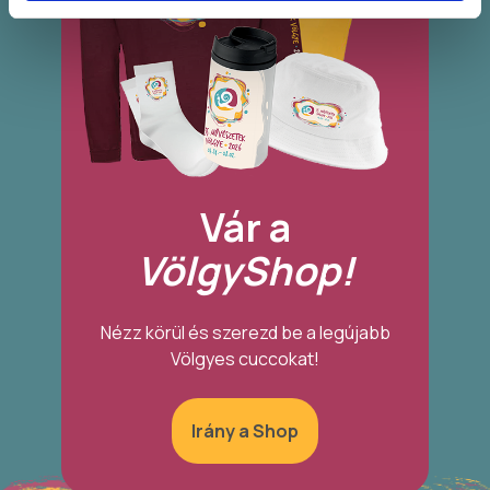
Vár a
VölgyShop!
Nézz körül és szerezd be a legújabb
Völgyes cuccokat!
Irány a Shop