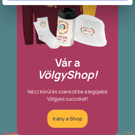
Vár a
VölgyShop!
Nézz körül és szerezd be a legújabb
Völgyes cuccokat!
Irány a Shop