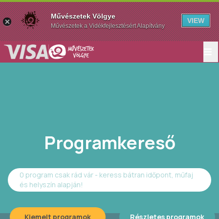
Művészetek Völgye
VIEW
Művészetek a Vidékfejlesztésért Alapítvány
Programkereső
0 program csak rád vár - keress bátran időpont, műfaj
és helyszín alapján!
Kiemelt programok
Részletes programok