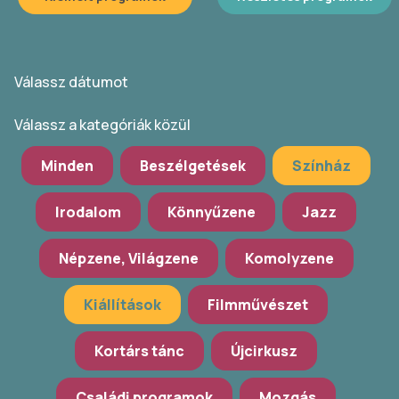
Válassz dátumot
Válassz a kategóriák közül
Minden
Beszélgetések
Színház
Irodalom
Könnyűzene
Jazz
Népzene, Világzene
Komolyzene
Kiállítások
Filmművészet
Kortárs tánc
Újcirkusz
Családi programok
Mozgás