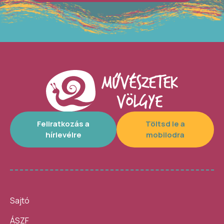
Feliratkozás a
Töltsd le a
hírlevélre
mobilodra
Sajtó
ÁSZF