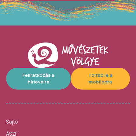
Feliratkozás a
Töltsd le a
hírlevélre
mobilodra
Sajtó
ÁSZF