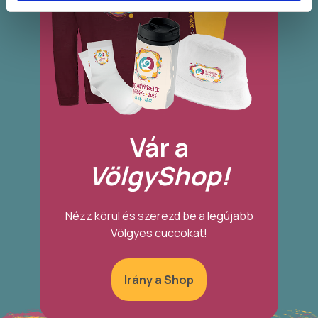
Vár a
VölgyShop!
Nézz körül és szerezd be a legújabb
Völgyes cuccokat!
Irány a Shop