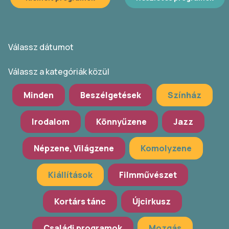
Válassz dátumot
Válassz a kategóriák közül
Minden
Beszélgetések
Színház
Irodalom
Könnyűzene
Jazz
Népzene, Világzene
Komolyzene
Kiállítások
Filmművészet
Kortárs tánc
Újcirkusz
Családi programok
Mozgás