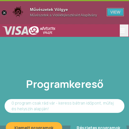
Művészetek Völgye
VIEW
Művészetek a Vidékfejlesztésért Alapítvány
Programkereső
0 program csak rád vár - keress bátran időpont, műfaj
és helyszín alapján!
Kiemelt programok
Részletes programok