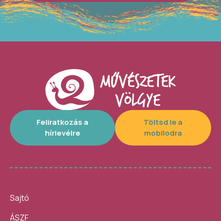
Feliratkozás a
Töltsd le a
hírlevélre
mobilodra
Sajtó
ÁSZF