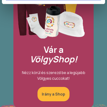
Vár a
VölgyShop!
Nézz körül és szerezd be a legújabb
Völgyes cuccokat!
Irány a Shop