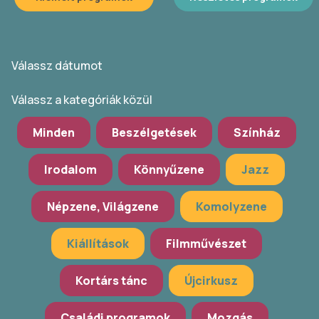
Válassz dátumot
Válassz a kategóriák közül
Minden
Beszélgetések
Színház
Irodalom
Könnyűzene
Jazz
Népzene, Világzene
Komolyzene
Kiállítások
Filmművészet
Kortárs tánc
Újcirkusz
Családi programok
Mozgás