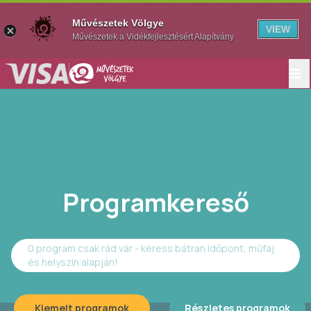
Művészetek Völgye
VIEW
Művészetek a Vidékfejlesztésért Alapítvány
Programkereső
0 program csak rád vár - keress bátran időpont, műfaj
és helyszín alapján!
Kiemelt programok
Részletes programok