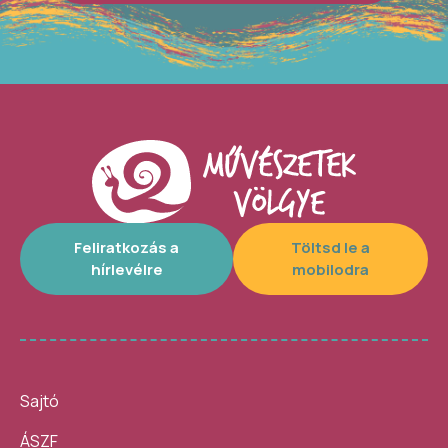
Feliratkozás a
Töltsd le a
hírlevélre
mobilodra
Sajtó
ÁSZF