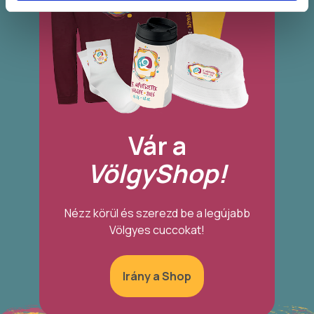
Vár a
VölgyShop!
Nézz körül és szerezd be a legújabb
Völgyes cuccokat!
Irány a Shop