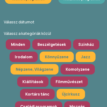
Válassz dátumot
Válassz a kategóriák közül
Minden
Beszélgetések
Színház
Irodalom
Könnyűzene
Jazz
Népzene, Világzene
Komolyzene
Kiállítások
Filmművészet
Kortárs tánc
Újcirkusz
Családi programok
Mozgás