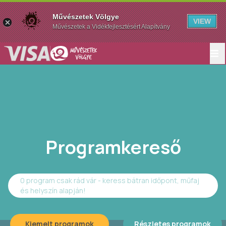
Művészetek Völgye
VIEW
Művészetek a Vidékfejlesztésért Alapítvány
Programkereső
0 program csak rád vár - keress bátran időpont, műfaj
és helyszín alapján!
Kiemelt programok
Részletes programok