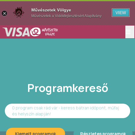
Művészetek Völgye
VIEW
Művészetek a Vidékfejlesztésért Alapítvány
Programkereső
0 program csak rád vár - keress bátran időpont, műfaj
és helyszín alapján!
Kiemelt programok
Részletes programok