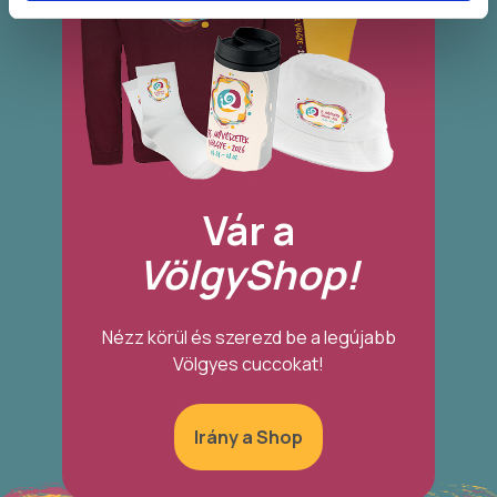
Vár a
VölgyShop!
Nézz körül és szerezd be a legújabb
Völgyes cuccokat!
Irány a Shop