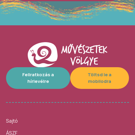
Feliratkozás a
Töltsd le a
hírlevélre
mobilodra
Sajtó
ÁSZF