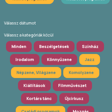
Válassz dátumot
Válassz a kategóriák közül
Minden
Beszélgetések
Színház
Irodalom
Könnyűzene
Jazz
Népzene, Világzene
Komolyzene
Kiállítások
Filmművészet
Kortárs tánc
Újcirkusz
Családi programok
Mozgás