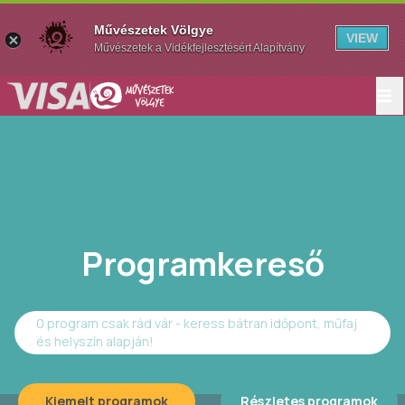
Művészetek Völgye
VIEW
Művészetek a Vidékfejlesztésért Alapítvány
Programkereső
0 program csak rád vár - keress bátran időpont, műfaj
és helyszín alapján!
Kiemelt programok
Részletes programok