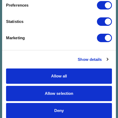
megadott
Preferences
szűrésre
Statistics
Marketing
Show details
Allow all
Allow selection
Vár a
Deny
VölgyShop!