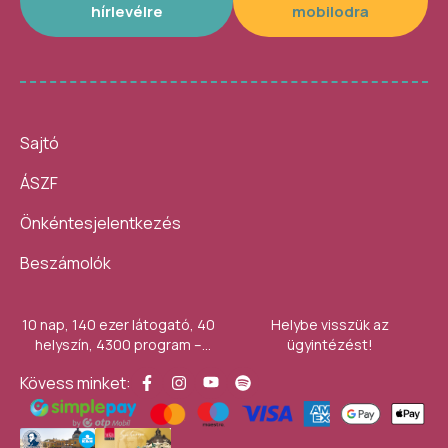
hírlevélre
mobilodra
Sajtó
ÁSZF
Önkéntesjelentkezés
Beszámolók
10 nap, 140 ezer látogató, 40
Helybe visszük az
helyszín, 4300 program –
ügyintézést!
számokban így festett az idei
Kövess minket:
Művészetek Völgye