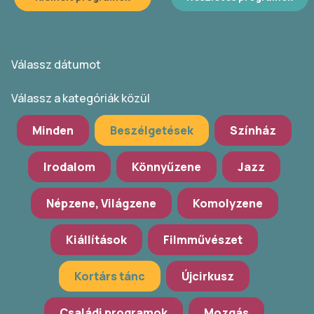
Válassz dátumot
Válassz a kategóriák közül
Minden
Beszélgetések
Színház
Irodalom
Könnyűzene
Jazz
Népzene, Világzene
Komolyzene
Kiállítások
Filmművészet
Kortárs tánc
Újcirkusz
Családi programok
Mozgás