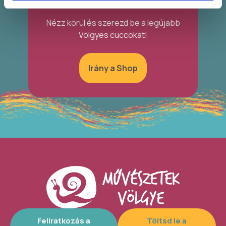
Nézz körül és szerezd be a legújabb
Völgyes cuccokat!
Irány a Shop
Feliratkozás a
Töltsd le a