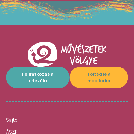
Feliratkozás a
Töltsd le a
hírlevélre
mobilodra
Sajtó
ÁSZF