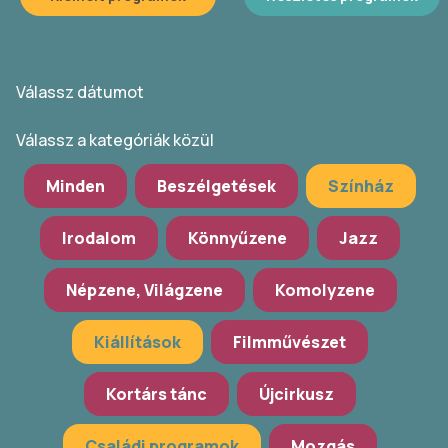
Válassz dátumot
Válassz a kategóriák közül
Minden
Beszélgetések
Színház
Irodalom
Könnyűzene
Jazz
Népzene, Világzene
Komolyzene
Kiállítások
Filmművészet
Kortárs tánc
Újcirkusz
Családi programok
Mozgás