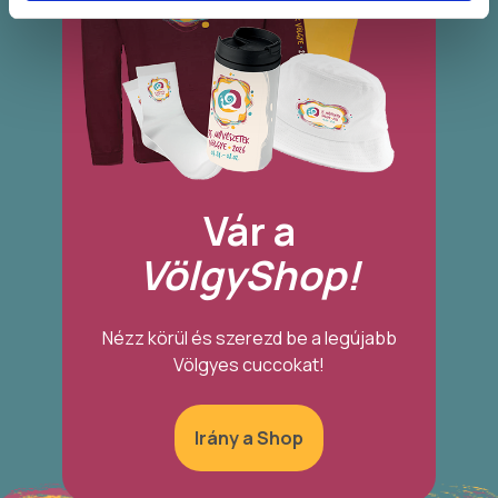
Vár a
VölgyShop!
Nézz körül és szerezd be a legújabb
Völgyes cuccokat!
Irány a Shop