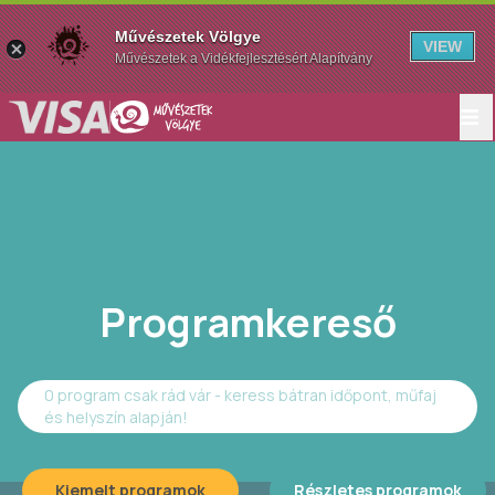
Művészetek Völgye
VIEW
Művészetek a Vidékfejlesztésért Alapítvány
Programkereső
0 program csak rád vár - keress bátran időpont, műfaj
és helyszín alapján!
Kiemelt programok
Részletes programok