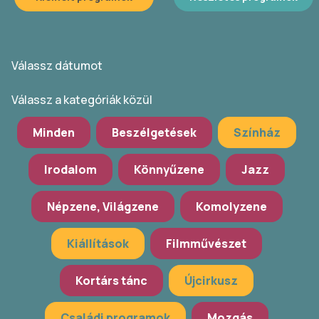
Válassz dátumot
Válassz a kategóriák közül
Minden
Beszélgetések
Színház
Irodalom
Könnyűzene
Jazz
Népzene, Világzene
Komolyzene
Kiállítások
Filmművészet
Kortárs tánc
Újcirkusz
Családi programok
Mozgás