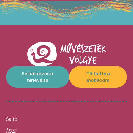
Feliratkozás a
Töltsd le a
hírlevélre
mobilodra
Sajtó
ÁSZF