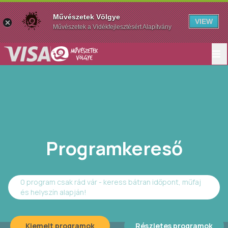
Művészetek Völgye
VIEW
Művészetek a Vidékfejlesztésért Alapítvány
Programkereső
0 program csak rád vár - keress bátran időpont, műfaj
és helyszín alapján!
Kiemelt programok
Részletes programok