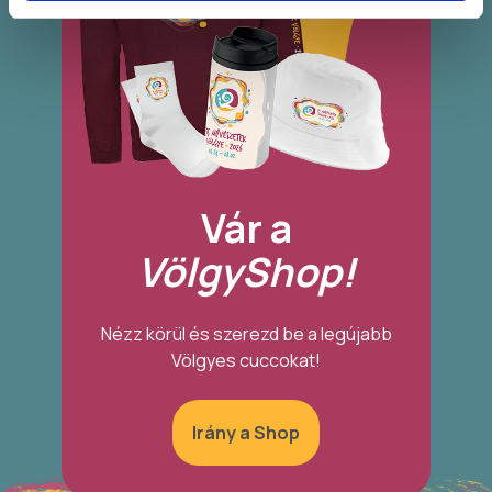
Vár a
VölgyShop!
Nézz körül és szerezd be a legújabb
Völgyes cuccokat!
Irány a Shop