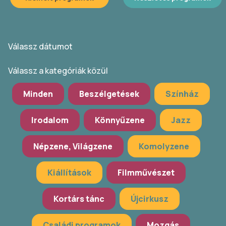
Válassz dátumot
Válassz a kategóriák közül
Minden
Beszélgetések
Színház
Irodalom
Könnyűzene
Jazz
Népzene, Világzene
Komolyzene
Kiállítások
Filmművészet
Kortárs tánc
Újcirkusz
Családi programok
Mozgás