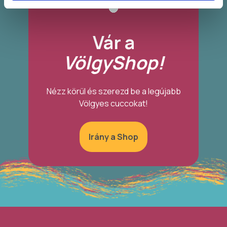
Vár a
VölgyShop!
Nézz körül és szerezd be a legújabb
Völgyes cuccokat!
Irány a Shop