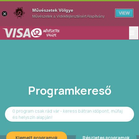
Művészetek Völgye
VIEW
Művészetek a Vidékfejlesztésért Alapítvány
Programkereső
0 program csak rád vár - keress bátran időpont, műfaj
és helyszín alapján!
Kiemelt programok
Részletes programok