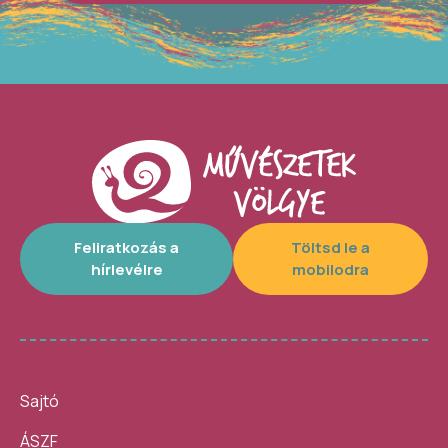
Feliratkozás a
Töltsd le a
hírlevélre
mobilodra
Sajtó
ÁSZF