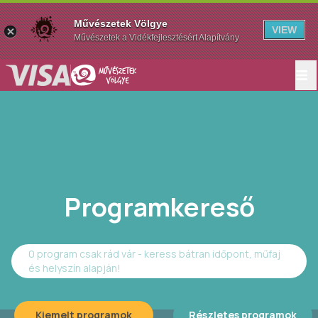
Művészetek Völgye
VIEW
Művészetek a Vidékfejlesztésért Alapítvány
Programkereső
0 program csak rád vár - keress bátran időpont, műfaj
és helyszín alapján!
Kiemelt programok
Részletes programok