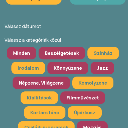
Válassz dátumot
Válassz a kategóriák közül
Minden
Beszélgetések
Színház
Irodalom
Könnyűzene
Jazz
Népzene, Világzene
Komolyzene
Kiállítások
Filmművészet
Kortárs tánc
Újcirkusz
Családi programok
Mozgás