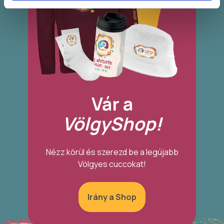
Vár a
VölgyShop!
Nézz körül és szerezd be a legújabb
Völgyes cuccokat!
Irány a Shop