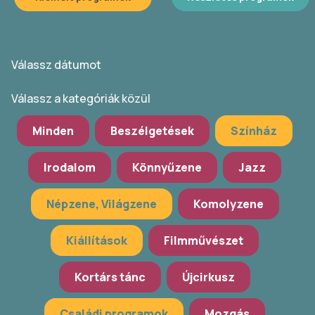
Válassz dátumot
Válassz a kategóriák közül
Minden
Beszélgetések
Színház
Irodalom
Könnyűzene
Jazz
Népzene, Világzene
Komolyzene
Kiállítások
Filmművészet
Kortárs tánc
Újcirkusz
Családi programok
Mozgás