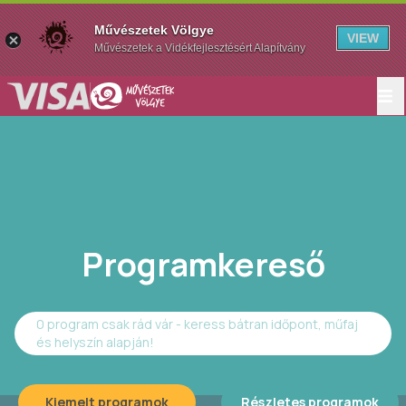
Művészetek Völgye
VIEW
Művészetek a Vidékfejlesztésért Alapítvány
Programkereső
0 program csak rád vár - keress bátran időpont, műfaj
és helyszín alapján!
Kiemelt programok
Részletes programok