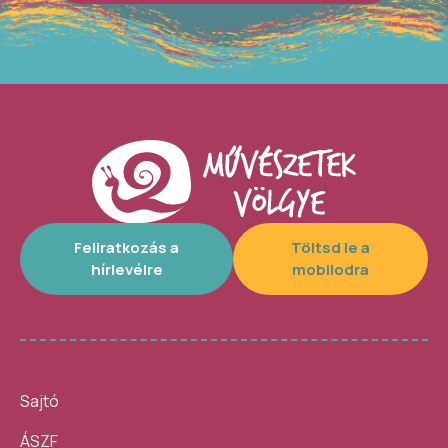
Feliratkozás a
Töltsd le a
hírlevélre
mobilodra
Sajtó
ÁSZF