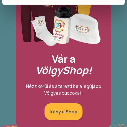
Vár a
VölgyShop!
Nézz körül és szerezd be a legújabb
Völgyes cuccokat!
Irány a Shop