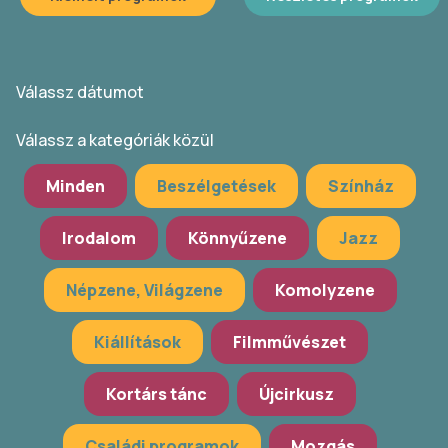
Válassz dátumot
Válassz a kategóriák közül
Minden
Beszélgetések
Színház
Irodalom
Könnyűzene
Jazz
Népzene, Világzene
Komolyzene
Kiállítások
Filmművészet
Kortárs tánc
Újcirkusz
Családi programok
Mozgás