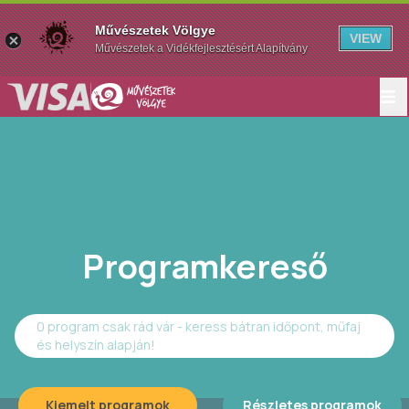
Művészetek Völgye
VIEW
Művészetek a Vidékfejlesztésért Alapítvány
Programkereső
0 program csak rád vár - keress bátran időpont, műfaj
és helyszín alapján!
Kiemelt programok
Részletes programok