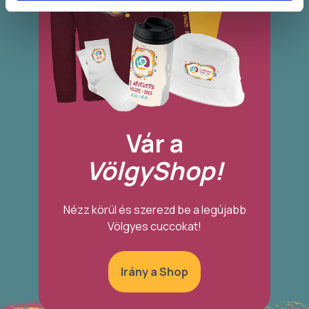
Vár a
VölgyShop!
Nézz körül és szerezd be a legújabb
Völgyes cuccokat!
Irány a Shop