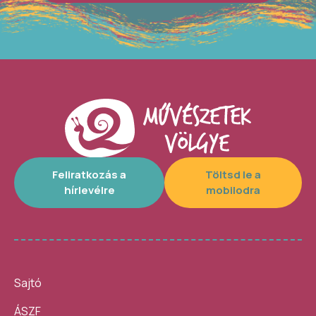
Feliratkozás a
Töltsd le a
hírlevélre
mobilodra
Sajtó
ÁSZF