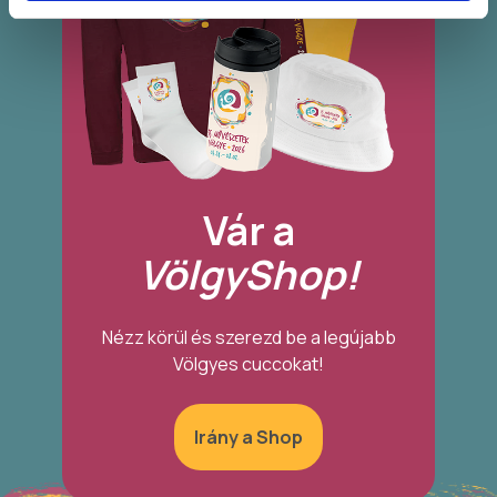
Vár a
VölgyShop!
Nézz körül és szerezd be a legújabb
Völgyes cuccokat!
Irány a Shop