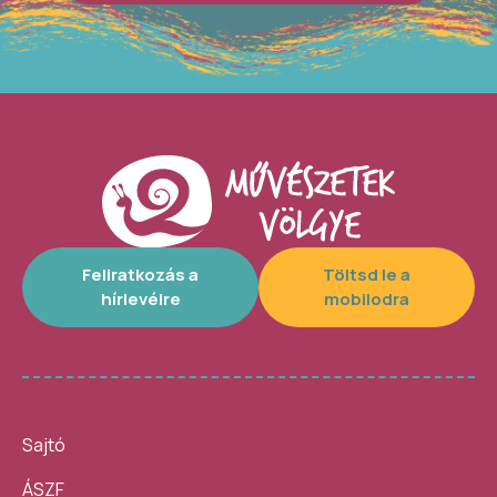
Feliratkozás a
Töltsd le a
hírlevélre
mobilodra
Sajtó
ÁSZF