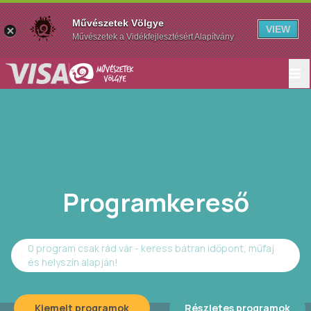
Művészetek Völgye
VIEW
Művészetek a Vidékfejlesztésért Alapítvány
Programkereső
0 program csak rád vár - keress bátran időpont, műfaj
és helyszín alapján!
Kiemelt programok
Részletes programok