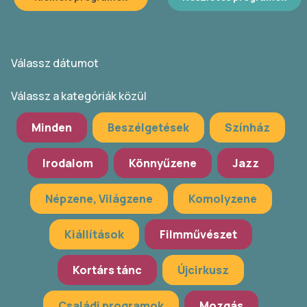
Válassz dátumot
Válassz a kategóriák közül
Minden
Beszélgetések
Színház
Irodalom
Könnyűzene
Jazz
Népzene, Világzene
Komolyzene
Kiállítások
Filmművészet
Kortárs tánc
Újcirkusz
Családi programok
Mozgás