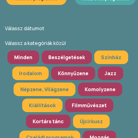
Válassz dátumot
Válassz a kategóriák közül
Minden
Beszélgetések
Színház
Irodalom
Könnyűzene
Jazz
Népzene, Világzene
Komolyzene
Kiállítások
Filmművészet
Kortárs tánc
Újcirkusz
Családi programok
Mozgás