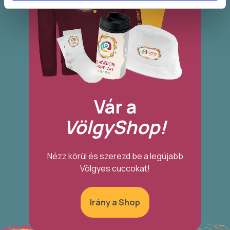
Vár a
VölgyShop!
Nézz körül és szerezd be a legújabb
Völgyes cuccokat!
Irány a Shop