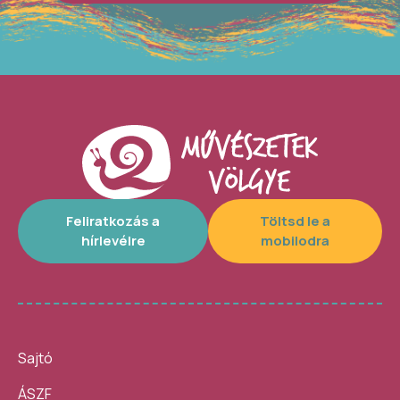
Feliratkozás a
Töltsd le a
hírlevélre
mobilodra
Sajtó
ÁSZF