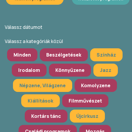
Válassz dátumot
Válassz a kategóriák közül
Minden
Beszélgetések
Színház
Irodalom
Könnyűzene
Jazz
Népzene, Világzene
Komolyzene
Kiállítások
Filmművészet
Kortárs tánc
Újcirkusz
Családi programok
Mozgás