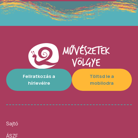
Feliratkozás a
Töltsd le a
hírlevélre
mobilodra
Sajtó
ÁSZF