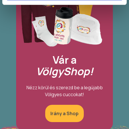
Vár a
VölgyShop!
Nézz körül és szerezd be a legújabb
Völgyes cuccokat!
Irány a Shop