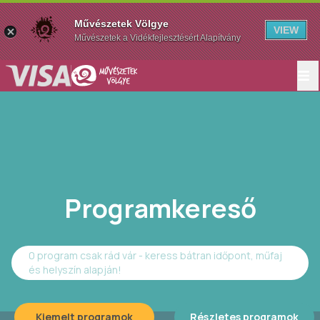
Művészetek Völgye
VIEW
Művészetek a Vidékfejlesztésért Alapítvány
Programkereső
0 program csak rád vár - keress bátran időpont, műfaj
és helyszín alapján!
Kiemelt programok
Részletes programok