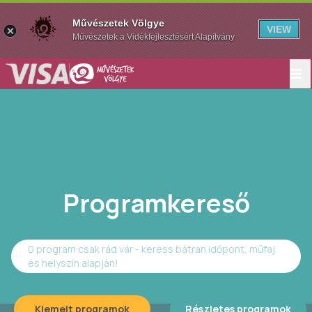
Művészetek Völgye
VIEW
Művészetek a Vidékfejlesztésért Alapítvány
Programkereső
0 program csak rád vár - keress bátran időpont, műfaj
és helyszín alapján!
Kiemelt programok
Részletes programok