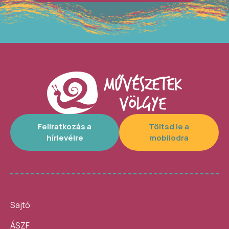
Feliratkozás a
Töltsd le a
hírlevélre
mobilodra
Sajtó
ÁSZF