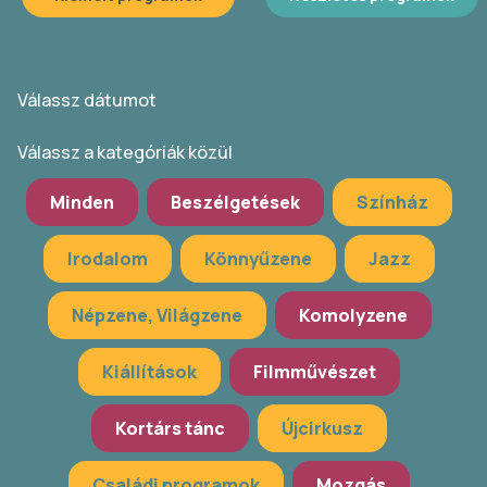
Válassz dátumot
Válassz a kategóriák közül
Minden
Beszélgetések
Színház
Irodalom
Könnyűzene
Jazz
Népzene, Világzene
Komolyzene
Kiállítások
Filmművészet
Kortárs tánc
Újcirkusz
Családi programok
Mozgás