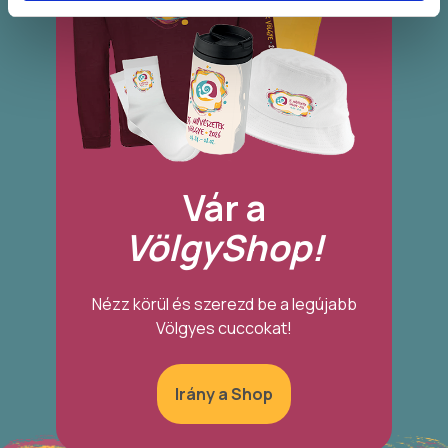
Vár a
VölgyShop!
Nézz körül és szerezd be a legújabb
Völgyes cuccokat!
Irány a Shop