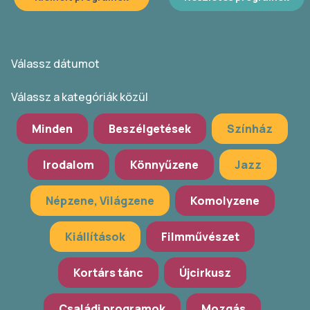
Válassz dátumot
Válassz a kategóriák közül
Minden
Beszélgetések
Színház
Irodalom
Könnyűzene
Jazz
Népzene, Világzene
Komolyzene
Kiállítások
Filmművészet
Kortárs tánc
Újcirkusz
Családi programok
Mozgás