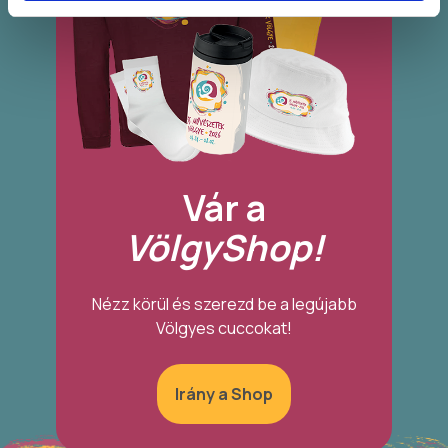
Vár a
VölgyShop!
Nézz körül és szerezd be a legújabb
Völgyes cuccokat!
Irány a Shop