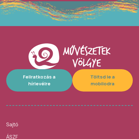
Feliratkozás a
Töltsd le a
hírlevélre
mobilodra
Sajtó
ÁSZF