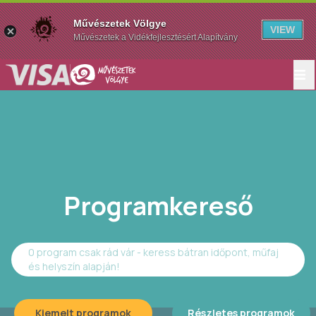
Művészetek Völgye
VIEW
Művészetek a Vidékfejlesztésért Alapítvány
Programkereső
0 program csak rád vár - keress bátran időpont, műfaj
és helyszín alapján!
Kiemelt programok
Részletes programok