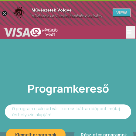
Művészetek Völgye
VIEW
Művészetek a Vidékfejlesztésért Alapítvány
Programkereső
0 program csak rád vár - keress bátran időpont, műfaj
és helyszín alapján!
Kiemelt programok
Részletes programok