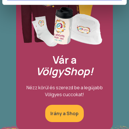
Vár a
VölgyShop!
Nézz körül és szerezd be a legújabb
Völgyes cuccokat!
Irány a Shop