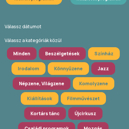
Válassz dátumot
Válassz a kategóriák közül
Minden
Beszélgetések
Színház
Irodalom
Könnyűzene
Jazz
Népzene, Világzene
Komolyzene
Kiállítások
Filmművészet
Kortárs tánc
Újcirkusz
Családi programok
Mozgás