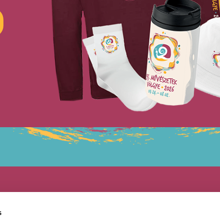
s
Felir