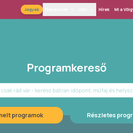
Jegyek
Helyszínek
Info
Hírek
Mi a Völg
Programkereső
csak rád vár - keress bátran időpont, műfaj és helysz
melt programok
Részletes prog