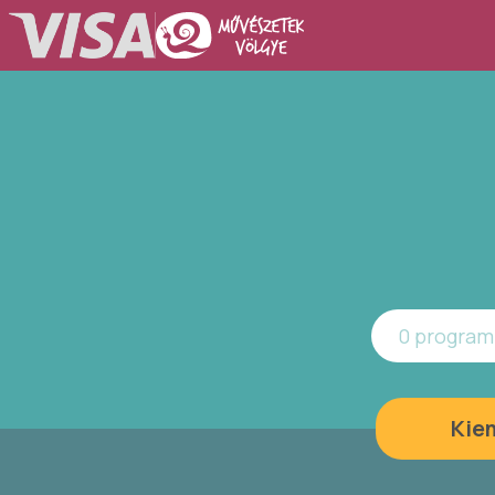
0 program 
Kie