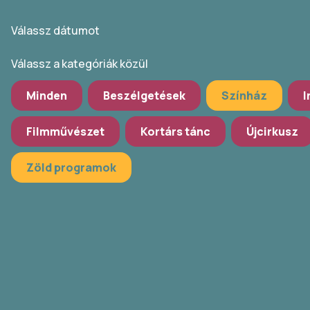
Válassz dátumot
Válassz a kategóriák közül
Minden
Beszélgetések
Színház
I
Filmművészet
Kortárs tánc
Újcirkusz
Zöld programok