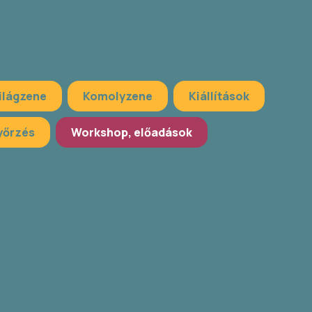
ilágzene
Komolyzene
Kiállítások
őrzés
Workshop, előadások