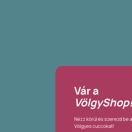
Vár a
VölgyShop
Nézz körül és szerezd be 
Völgyes cuccokat!