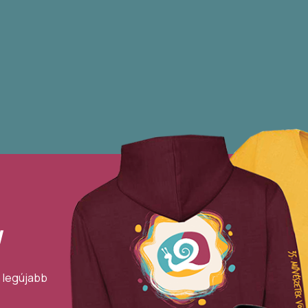
!
a legújabb