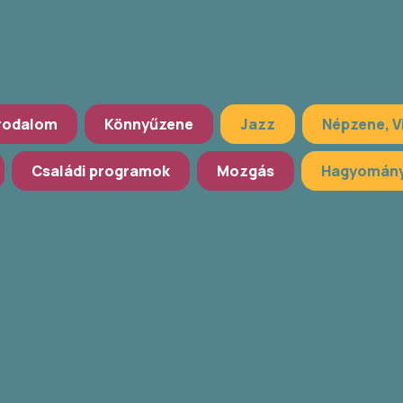
rodalom
Könnyűzene
Jazz
Népzene, V
Családi programok
Mozgás
Hagyomány