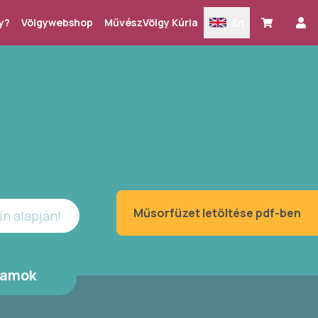
y?
Völgywebshop
MűvészVölgy Kúria
En
Műsorfüzet letöltése pdf-ben
ín alapján!
ramok