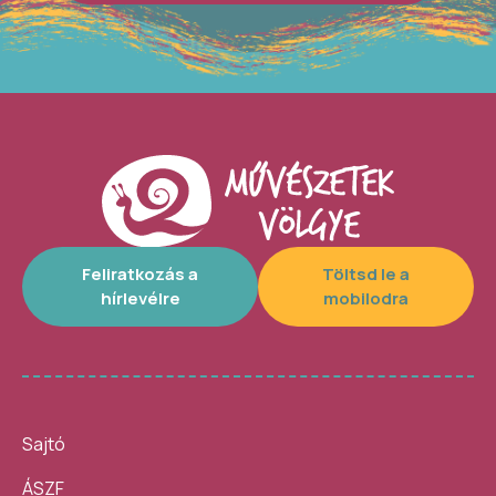
Feliratkozás a
Töltsd le a
hírlevélre
mobilodra
Sajtó
ÁSZF