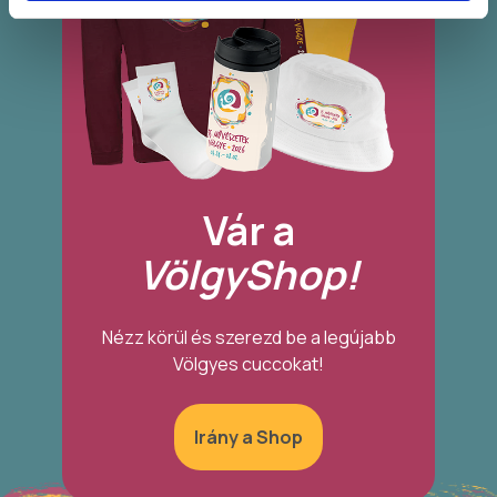
Vár a
VölgyShop!
Nézz körül és szerezd be a legújabb
Völgyes cuccokat!
Irány a Shop