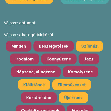
Válassz dátumot
Válassz a kategóriák közül
Minden
Beszélgetések
Színház
Irodalom
Könnyűzene
Jazz
Népzene, Világzene
Komolyzene
Kiállítások
Filmművészet
Kortárs tánc
Újcirkusz
Családi programok
Mozgás