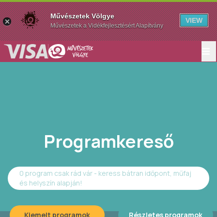
Művészetek Völgye
VIEW
Művészetek a Vidékfejlesztésért Alapítvány
Programkereső
0 program csak rád vár - keress bátran időpont, műfaj
és helyszín alapján!
Kiemelt programok
Részletes programok