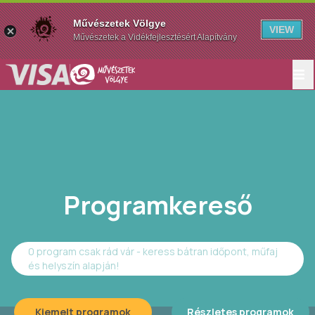
Művészetek Völgye
VIEW
Művészetek a Vidékfejlesztésért Alapítvány
Programkereső
0 program csak rád vár - keress bátran időpont, műfaj
és helyszín alapján!
Kiemelt programok
Részletes programok