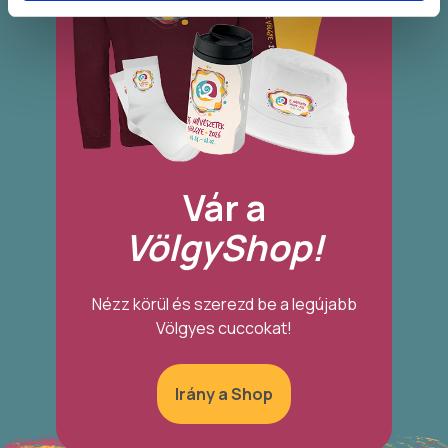
Vár a
VölgyShop!
Nézz körül és szerezd be a legújabb
Völgyes cuccokat!
Irány a Shop