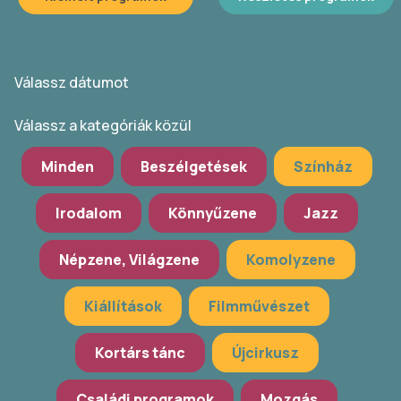
Válassz dátumot
Válassz a kategóriák közül
Minden
Beszélgetések
Színház
Irodalom
Könnyűzene
Jazz
Népzene, Világzene
Komolyzene
Kiállítások
Filmművészet
Kortárs tánc
Újcirkusz
Családi programok
Mozgás