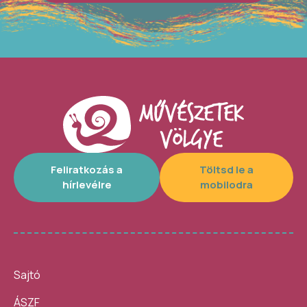
Feliratkozás a
Töltsd le a
hírlevélre
mobilodra
Sajtó
ÁSZF