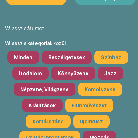
Válassz dátumot
Válassz a kategóriák közül
Minden
Beszélgetések
Színház
Irodalom
Könnyűzene
Jazz
Népzene, Világzene
Komolyzene
Kiállítások
Filmművészet
Kortárs tánc
Újcirkusz
Családi programok
Mozgás