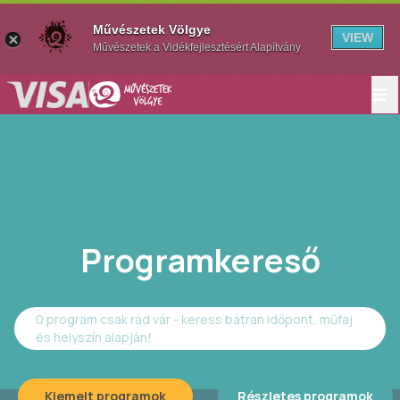
Művészetek Völgye
VIEW
Művészetek a Vidékfejlesztésért Alapítvány
Programkereső
0 program csak rád vár - keress bátran időpont, műfaj
és helyszín alapján!
Kiemelt programok
Részletes programok