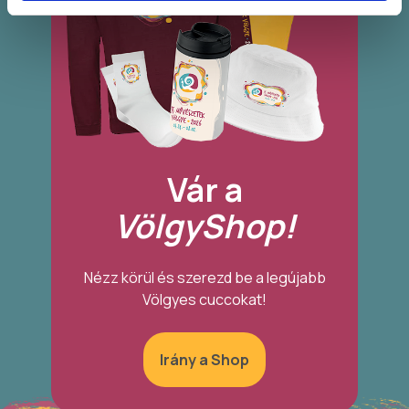
Vár a
VölgyShop!
Nézz körül és szerezd be a legújabb
Völgyes cuccokat!
Irány a Shop