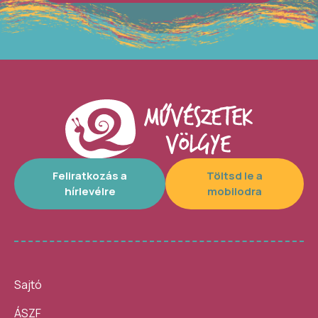
Feliratkozás a
Töltsd le a
hírlevélre
mobilodra
Sajtó
ÁSZF