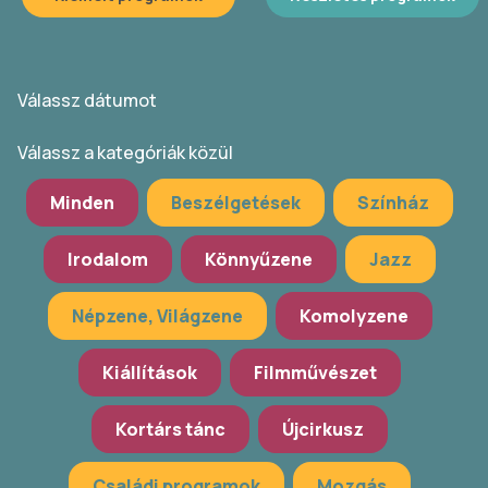
Válassz dátumot
Válassz a kategóriák közül
Minden
Beszélgetések
Színház
Irodalom
Könnyűzene
Jazz
Népzene, Világzene
Komolyzene
Kiállítások
Filmművészet
Kortárs tánc
Újcirkusz
Családi programok
Mozgás