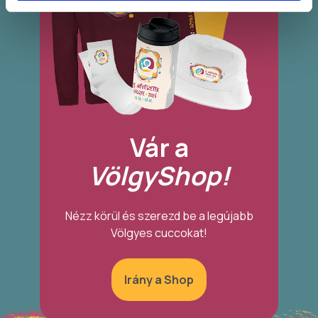
Vár a
VölgyShop!
Nézz körül és szerezd be a legújabb
Völgyes cuccokat!
Irány a Shop