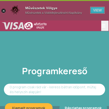
Művészetek Völgye
VIEW
Művészetek a Vidékfejlesztésért Alapítvány
Programkereső
0 program csak rád vár - keress bátran időpont, műfaj
és helyszín alapján!
Kiemelt programok
Részletes programok