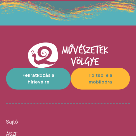
Feliratkozás a
Töltsd le a
hírlevélre
mobilodra
Sajtó
ÁSZF