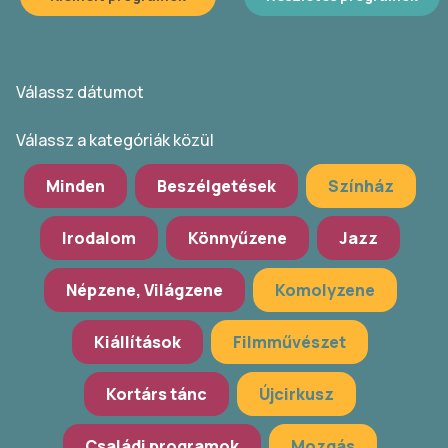
Válassz dátumot
Válassz a kategóriák közül
Minden
Beszélgetések
Színház
Irodalom
Könnyűzene
Jazz
Népzene, Világzene
Komolyzene
Kiállítások
Filmművészet
Kortárs tánc
Újcirkusz
Családi programok
Mozgás