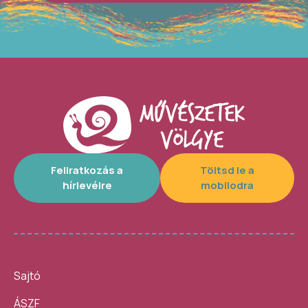
Feliratkozás a
Töltsd le a
hírlevélre
mobilodra
Sajtó
ÁSZF