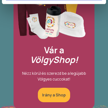
Vár a
VölgyShop!
Nézz körül és szerezd be a legújabb
Völgyes cuccokat!
Irány a Shop