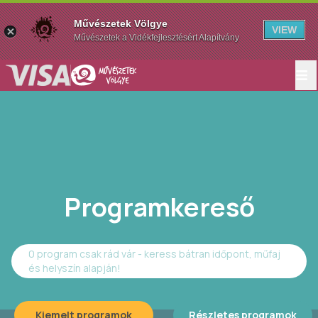
Művészetek Völgye
VIEW
Művészetek a Vidékfejlesztésért Alapítvány
Programkereső
0 program csak rád vár - keress bátran időpont, műfaj
és helyszín alapján!
Kiemelt programok
Részletes programok