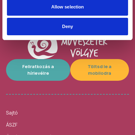
száradó) 7900 Ft
Allow selection
Deny
Feliratkozás a
Töltsd le a
hírlevélre
mobilodra
Sajtó
ÁSZF