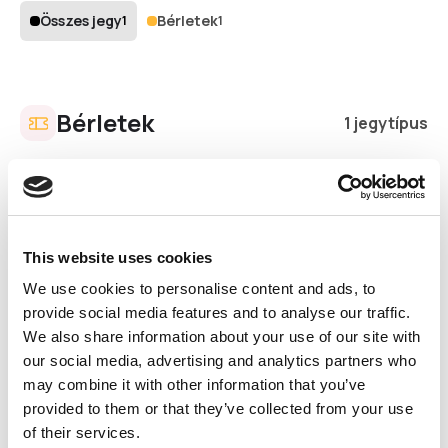
Összes jegy
Bérletek
1
1
Bérletek
1 jegytípus
10 napos bérlet 2027
A fesztivál minden napjára belépésre
jogosít
Élvezd a 10 nap szabadságot a
This website uses cookies
Művészetek Völgyében! Ezzel a bérlettel a
We use cookies to personalise content and ads, to
10 nap mindegyikén beléphetsz bármely
programra.
provide social media features and to analyse our traffic.
We also share information about your use of our site with
60 000 Ft
Hozzáadás
our social media, advertising and analytics partners who
may combine it with other information that you’ve
provided to them or that they’ve collected from your use
of their services.
Kosarad
· 0 tétel