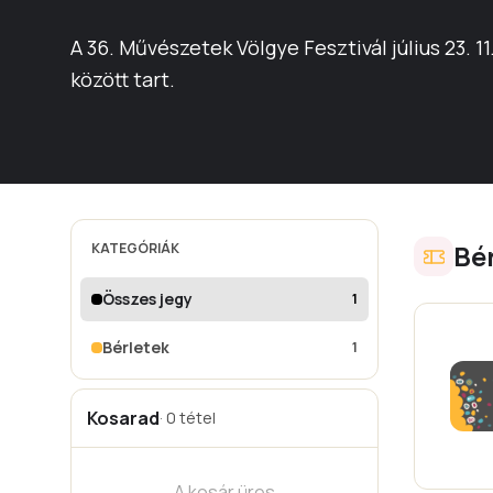
A 36. Művészetek Völgye Fesztivál július 23. 11
között tart.
Bé
KATEGÓRIÁK
Összes jegy
1
Bérletek
1
Kosarad
· 0 tétel
A kosár üres