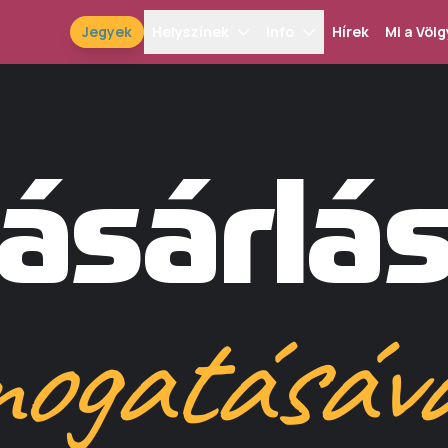
Jegyek
Helyszínek
Info
Hírek
Mi a Völg
ásárlás
mogatásáva