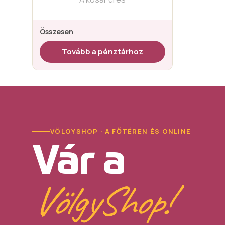
Összesen
Tovább a pénztárhoz
VÖLGYSHOP · A FŐTÉREN ÉS ONLINE
Vár a
VölgyShop!