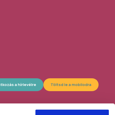
atkozás a hírlevélre
Töltsd le a mobilodra