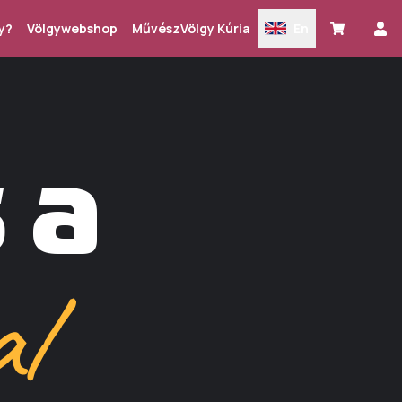
y?
Völgywebshop
MűvészVölgy Kúria
En
 a
l