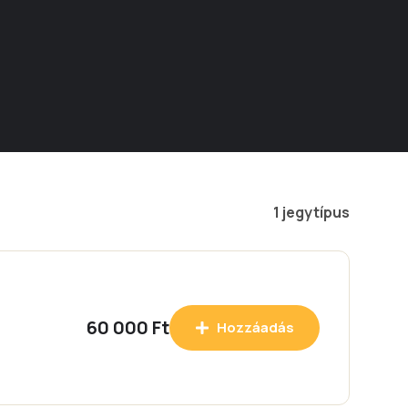
1 jegytípus
60 000 Ft
Hozzáadás