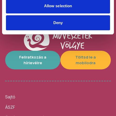
száradó) 7900 Ft
Allow selection
Deny
Feliratkozás a
Töltsd le a
hírlevélre
mobilodra
Sajtó
ÁSZF