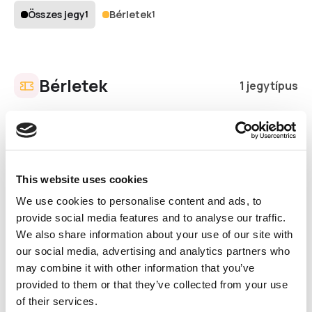
Összes jegy
Bérletek
1
1
Bérletek
1 jegytípus
10 napos bérlet 2027
A fesztivál minden napjára belépésre
jogosít
Élvezd a 10 nap szabadságot a
This website uses cookies
Művészetek Völgyében! Ezzel a bérlettel a
We use cookies to personalise content and ads, to
10 nap mindegyikén beléphetsz bármely
programra.
provide social media features and to analyse our traffic.
We also share information about your use of our site with
60 000 Ft
Hozzáadás
our social media, advertising and analytics partners who
may combine it with other information that you’ve
provided to them or that they’ve collected from your use
of their services.
Kosarad
· 0 tétel