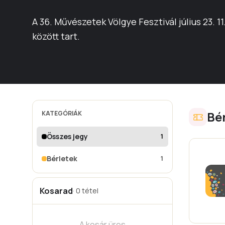
A 36. Művészetek Völgye Fesztivál július 23. 11
között tart.
Bé
KATEGÓRIÁK
Összes jegy
1
Bérletek
1
Kosarad
· 0 tétel
A kosár üres