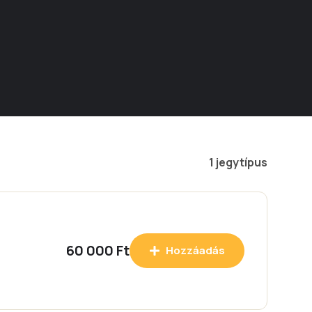
1 jegytípus
60 000 Ft
Hozzáadás