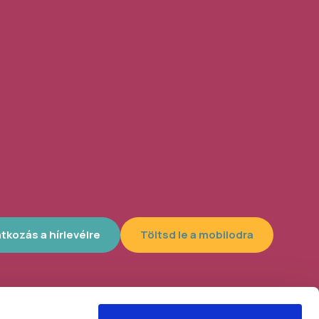
atkozás a hírlevélre
Töltsd le a mobilodra