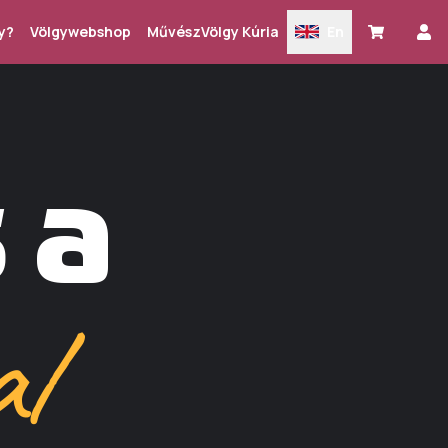
y?
Völgywebshop
MűvészVölgy Kúria
En
 a
l