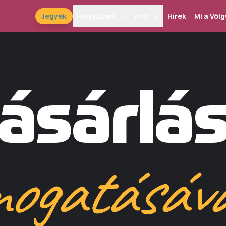
Jegyek
Helyszínek
Info
Hírek
Mi a Völg
ásárlás
mogatásáva