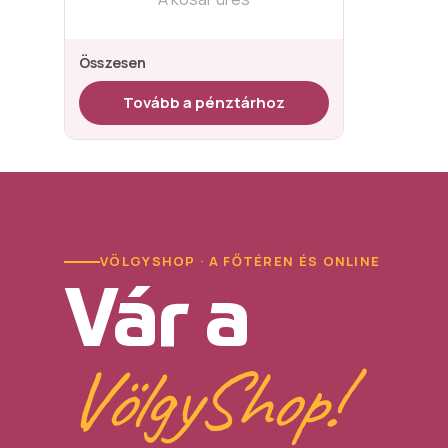
Összesen
Tovább a pénztárhoz
VÖLGYSHOP · A FŐTÉREN ÉS ONLINE
Vár a
VölgyShop!