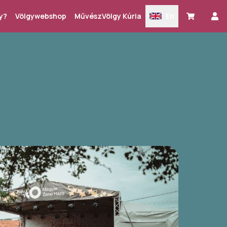
y?
Völgywebshop
MűvészVölgy Kúria
En