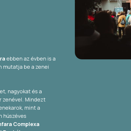
ra
ebben az évben is a
mutatja be a zenei
ket, nagyokat és a
r zenével. Mindezt
enekarok, mint a
én húszéves
nfara Complexa