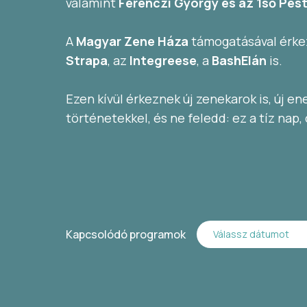
valamint
Ferenczi György és az 1ső Pes
A
Magyar Zene Háza
támogatásával érkez
Strapa
, az
Integreese
, a
BashElán
is.
Ezen kívül érkeznek új zenekarok is, új ene
történetekkel, és ne feledd: ez a tíz nap,
Kapcsolódó programok
Válassz dátumot