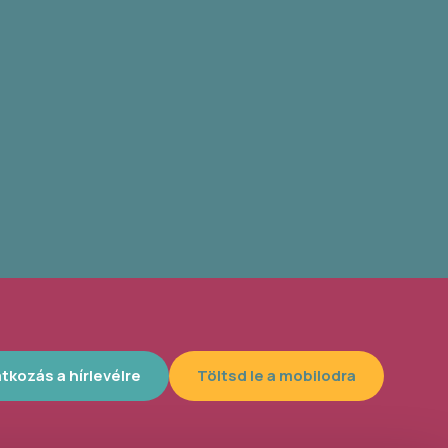
atkozás a hírlevélre
Töltsd le a mobilodra