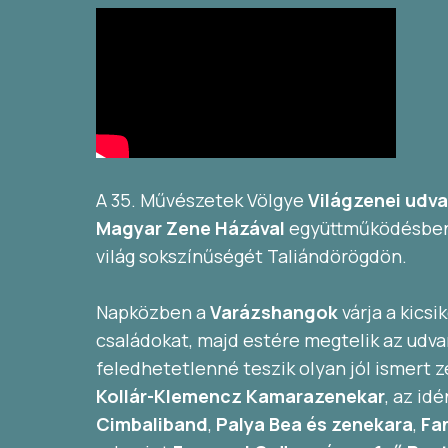
A 35. Művészetek Völgye
Világzenei udva
Magyar Zene Házával
együttműködésben 
világ sokszínűségét Taliándörögdön.
Napközben a
Varázshangok
várja a kicsi
családokat, majd estére megtelik az udva
feledhetetlenné teszik olyan jól ismert z
Kollár-Klemencz Kamarazenekar
, az id
Cimbaliband
,
Palya Bea és zenekara
,
Fa