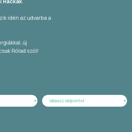
ti Rackák
.
ik idén az udvarba a
rgiákkal, új
 csak Rólad szól!
Válassz időpontot