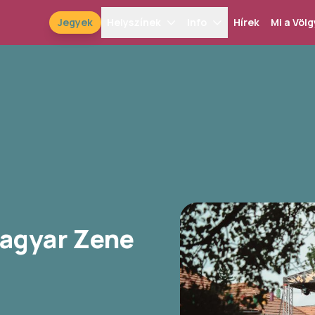
Jegyek
Helyszínek
Info
Hírek
Mi a Völg
Magyar Zene