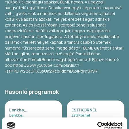
működik a jelenlegi tagokkal, BLMB néven. Az egyedi
hangvételű együttes a Dunakanyar egyik népszerű csapatává
vált. „Igyekszünk a ritmusok és dallamok végtelen variációi
közül kiválasztani azokat, melyek eredetiséget adnak a
zenének. Az eszköztárában szereplő zenei stílusokat
kompozíciókon belül is váltogatjuk, hogy a meglepetés
erejével hasson a befogadóra. A többnyire melankolikusabb
dallamok mellett helyet kapnak a táncra csábító ütemek,
humorral fűszerezett zenei megoldások.” BLMB Quartet Pantali
Márton: gitár, zeneszerző, szövegíró Pantali Lőrinc:
altszaxofon Pantali Bence: nagybőgő Németh Balázs Kristóf:
dob https://www.youtube.com/playlist?
list=PLFw22aUHXQbUa2RceFdbmD5xIRqNfJH9R
Hasonló programok
Lenkke_
ESTI KORNÉL
Lenkke_
Esti Kornél
07.24. P 20:00 - 21:00 (60
07.24. P 20:30 - 22:00 (90