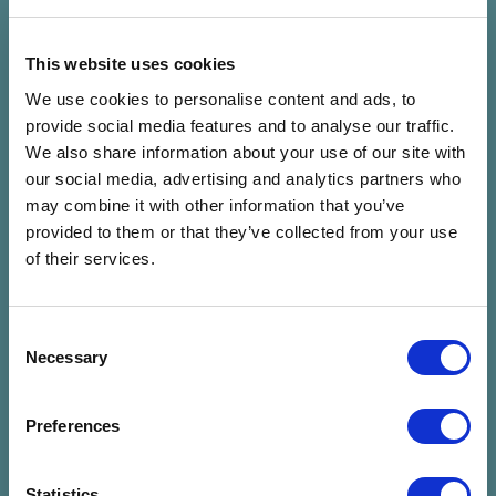
Perc)
Perc)
Lőtér x Közlekedési
Panoráma Színpad -
Múzeum - Taliándörögd
Kapolcs
This website uses cookies
Jegyvásárlás
Jegyvásárlás
We use cookies to personalise content and ads, to
provide social media features and to analyse our traffic.
We also share information about your use of our site with
SISI
ELEFÁNT
our social media, advertising and analytics partners who
Sisi
Elefánt
may combine it with other information that you’ve
07.24. P 22:00 - 23:30 (90
07.24. P 23:00 - 00:30 (90
provided to them or that they’ve collected from your use
Perc)
Perc)
of their services.
Lőtér x Közlekedési
Panoráma Színpad -
Múzeum - Taliándörögd
Kapolcs
Jegyvásárlás
Jegyvásárlás
Consent
Necessary
Selection
FIÚK
José González (SE)
Preferences
Fiúk
José González (SE)
07.25. Szo 20:00 - 21:00 (60
07.25. Szo 20:30 - 22:00 (90
Perc)
Perc)
Statistics