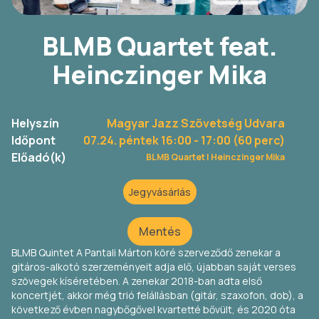
BLMB Quartet feat.
Heinczinger Mika
Helyszín
Magyar Jazz Szövetség Udvara
Időpont
07.24. péntek 16:00
- 17:00 (60 perc)
Előadó(k)
BLMB Quartet |
Heinczinger Mika
Jegyvásárlás
Mentés
BLMB Quintet A Pantali Márton köré szerveződő zenekar a
gitáros-alkotó szerzeményeit adja elő, újabban saját verses
szövegek kíséretében. A zenekar 2018-ban adta első
koncertjét, akkor még trió felállásban (gitár, szaxofon, dob), a
következő évben nagybőgővel kvartetté bővült, és 2020 óta