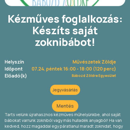
Kézműves foglalkozás:
Készíts saját
zoknibábot!
Helyszín
Művészetek Zöldje
Időpont
07.24. péntek 16:00
- 18:00 (120 perc)
Előadó(k)
Bábozd Zöldre Egyesület
Jegyvásárlás
Mentés
Tarts velünk újrahasznos kézműves műhelyünkbe, ahol saját
bábokat varrunk zokniból vagy más hulladék anyagból! Ha van
kedved, hozz magaddal egy páratlanul maradt zoknidat, hogy