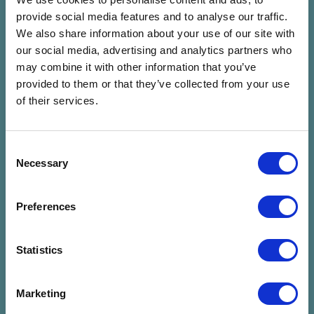
07.24. P 22:00 - 23:30 (90
07.24. P 23:00 - 00:30 (90
provide social media features and to analyse our traffic.
Perc)
Perc)
We also share information about your use of our site with
Lőtér x Közlekedési
Panoráma Színpad -
our social media, advertising and analytics partners who
Múzeum - Taliándörögd
Kapolcs
may combine it with other information that you’ve
Jegyvásárlás
Jegyvásárlás
provided to them or that they’ve collected from your use
of their services.
FIÚK
José González (SE)
Fiúk
José González (SE)
Consent
Necessary
Selection
07.25. Szo 20:00 - 21:00 (60
07.25. Szo 20:30 - 22:00 (90
Perc)
Perc)
Lőtér x Közlekedési
Panoráma Színpad -
Preferences
Múzeum - Taliándörögd
Kapolcs
Jegyvásárlás
Jegyvásárlás
Statistics
HIPERKARMA
Bagossy Brothers
Marketing
Hiperkarma
Company
Bagossy Brothers