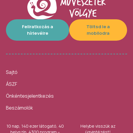
Feliratkozás a
Töltsd le a
hírlevélre
mobilodra
Sajtó
ÁSZF
Önkéntesjelentkezés
Beszámolók
10 nap, 140 ezer látogató, 40
Helybe visszük az
helyszín, 4300 program –
ügyintézést!