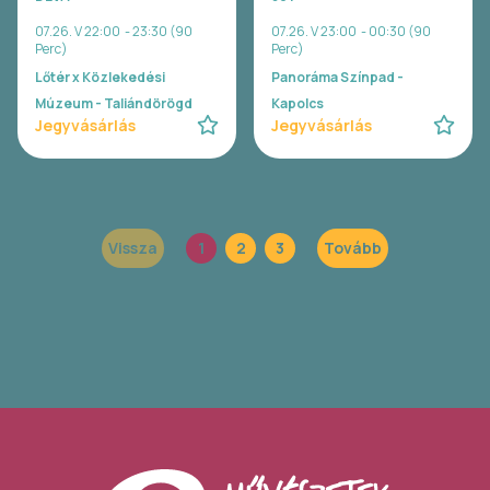
07.26. V 22:00 - 23:30 (90
07.26. V 23:00 - 00:30 (90
Perc)
Perc)
Lőtér x Közlekedési
Panoráma Színpad -
Múzeum - Taliándörögd
Kapolcs
Jegyvásárlás
Jegyvásárlás
Vissza
1
2
3
Tovább