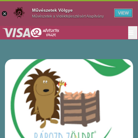
Művészetek Völgye
VIEW
Művészetek a Vidékfejlesztésért Alapítvány