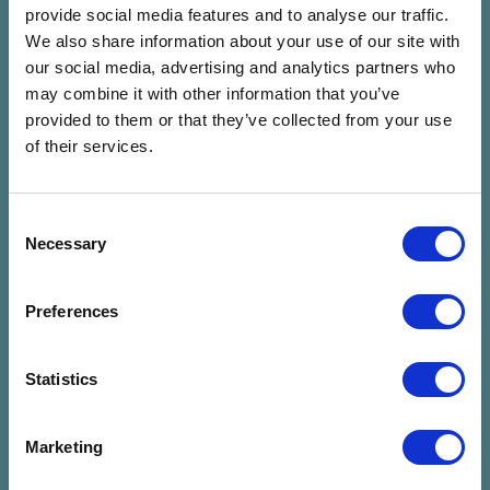
07.24. P 22:00 - 23:30 (90
07.24. P 23:00 - 00:30 (90
provide social media features and to analyse our traffic.
Perc)
Perc)
We also share information about your use of our site with
Lőtér x Közlekedési
Panoráma Színpad -
our social media, advertising and analytics partners who
Múzeum - Taliándörögd
Kapolcs
may combine it with other information that you’ve
Jegyvásárlás
Jegyvásárlás
provided to them or that they’ve collected from your use
of their services.
FIÚK
José González (SE)
Fiúk
José González (SE)
Consent
07.25. Szo 20:00 - 21:00 (60
07.25. Szo 20:30 - 22:00 (90
Necessary
Selection
Perc)
Perc)
Lőtér x Közlekedési
Panoráma Színpad -
Múzeum - Taliándörögd
Kapolcs
Preferences
Jegyvásárlás
Jegyvásárlás
Statistics
HIPERKARMA
Bagossy Brothers
Hiperkarma
Company
Marketing
Bagossy Brothers
07.25. Szo 22:00 - 23:30 (90
Company