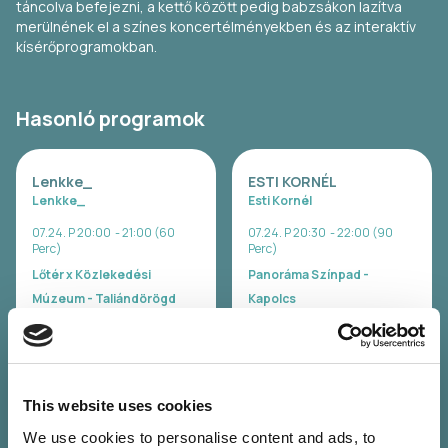
táncolva befejezni, a kettő között pedig babzsákon lazítva
merülnének el a színes koncertélményekben és az interaktív
kísérőprogramokban.
Hasonló programok
Lenkke_
ESTI KORNÉL
Lenkke_
Esti Kornél
07.24. P 20:00 - 21:00 (60
07.24. P 20:30 - 22:00 (90
Perc)
Perc)
Lőtér x Közlekedési
Panoráma Színpad -
Múzeum - Taliándörögd
Kapolcs
Jegyvásárlás
Jegyvásárlás
SISI
ELEFÁNT
This website uses cookies
Sisi
Elefánt
We use cookies to personalise content and ads, to