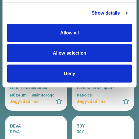
Perc)
07.25. Szo 23:00 - 00:30 (90
Lőtér x Közlekedési
Perc)
Show details
Múzeum - Taliándörögd
Panoráma Színpad -
Jegyvásárlás
Kapolcs
Allow all
Jegyvásárlás
Allow selection
WAVY
Carson Coma
Wavy
Carson Coma
Deny
07.26. V 20:00 - 21:00 (60
07.26. V 20:30 - 22:00 (90
Perc)
Perc)
Lőtér x Közlekedési
Panoráma Színpad -
Múzeum - Taliándörögd
Kapolcs
Jegyvásárlás
Jegyvásárlás
DEVA
30Y
DEVA
30Y