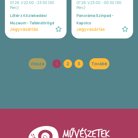
07.26. V 22:00 - 23:30 (90
07.26. V 23:00 - 00:30 (90
Perc)
Perc)
Lőtér x Közlekedési
Panoráma Színpad -
Múzeum - Taliándörögd
Kapolcs
Jegyvásárlás
Jegyvásárlás
Vissza
1
2
3
Tovább