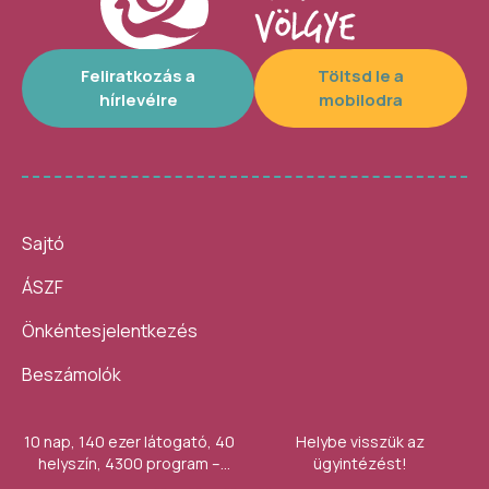
Feliratkozás a
Töltsd le a
hírlevélre
mobilodra
Sajtó
ÁSZF
Önkéntesjelentkezés
Beszámolók
10 nap, 140 ezer látogató, 40
Helybe visszük az
helyszín, 4300 program –
ügyintézést!
számokban így festett az idei