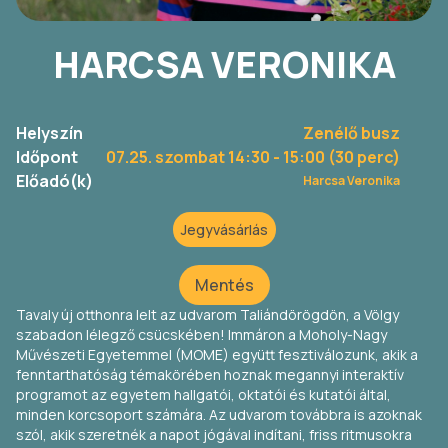
HARCSA VERONIKA
Helyszín
Zenélő busz
Időpont
07.25. szombat 14:30
- 15:00 (30 perc)
Előadó(k)
Harcsa Veronika
Jegyvásárlás
Mentés
Tavaly új otthonra lelt az udvarom Taliándörögdön, a Völgy
szabadon lélegző csücskében! Immáron a Moholy-Nagy
Művészeti Egyetemmel (MOME) együtt fesztiválozunk, akik a
fenntarthatóság témakörében hoznak megannyi interaktív
programot az egyetem hallgatói, oktatói és kutatói által,
minden korcsoport számára. Az udvarom továbbra is azoknak
szól, akik szeretnék a napot jógával indítani, friss ritmusokra