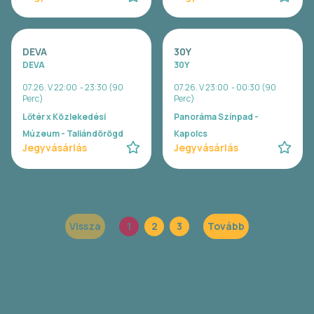
DEVA
30Y
DEVA
30Y
07.26. V 22:00 - 23:30 (90
07.26. V 23:00 - 00:30 (90
Perc)
Perc)
Lőtér x Közlekedési
Panoráma Színpad -
Múzeum - Taliándörögd
Kapolcs
Jegyvásárlás
Jegyvásárlás
Vissza
1
2
3
Tovább