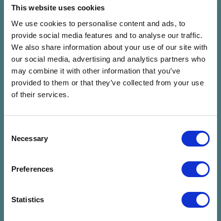
This website uses cookies
We use cookies to personalise content and ads, to
SISI
ELEFÁNT
provide social media features and to analyse our traffic.
Sisi
Elefánt
We also share information about your use of our site with
07.24. P 22:00 - 23:30 (90
07.24. P 23:00 - 00:30 (90
our social media, advertising and analytics partners who
Perc)
Perc)
may combine it with other information that you’ve
Lőtér x Közlekedési
Panoráma Színpad -
provided to them or that they’ve collected from your use
Múzeum - Taliándörögd
Kapolcs
of their services.
Jegyvásárlás
Jegyvásárlás
Consent
Necessary
FIÚK
José González (SE)
Selection
Fiúk
José González (SE)
07.25. Szo 20:00 - 21:00 (60
07.25. Szo 20:30 - 22:00 (90
Preferences
Perc)
Perc)
Lőtér x Közlekedési
Panoráma Színpad -
Múzeum - Taliándörögd
Kapolcs
Statistics
Jegyvásárlás
Jegyvásárlás