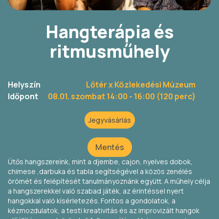
Hangterápia és
ritmusműhely
Helyszín
Lőtér x Közlekedési Múzeum
Időpont
08.01. szombat 14:00
- 16:00 (120 perc)
Jegyvásárlás
Mentés
Ütős hangszereink, mint a djembe, cajon, nyelves dobok,
chimese ,darbuka és tabla segítségével a közös zenélés
örömét és felépítését tanulmányoznánk együtt. A műhely célja
a hangszerekkel való szabad játék, az érintéssel nyert
hangokkal való kísérletezés. Fontos a gondolatok, a
kézmozdulatok, a testi kreativitás és az improvizált hangok