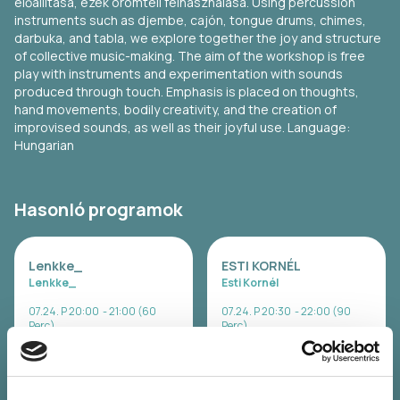
előállítása, ezek örömteli felhasználása. Using percussion
instruments such as djembe, cajón, tongue drums, chimes,
darbuka, and tabla, we explore together the joy and structure
of collective music-making. The aim of the workshop is free
play with instruments and experimentation with sounds
produced through touch. Emphasis is placed on thoughts,
hand movements, bodily creativity, and the creation of
improvised sounds, as well as their joyful use. Language:
Hungarian
Hasonló programok
Lenkke_
ESTI KORNÉL
Lenkke_
Esti Kornél
07.24. P 20:00 - 21:00 (60
07.24. P 20:30 - 22:00 (90
Perc)
Perc)
Lőtér x Közlekedési
Panoráma Színpad -
Múzeum - Taliándörögd
Kapolcs
Jegyvásárlás
Jegyvásárlás