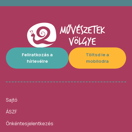
Feliratkozás a
Töltsd le a
hírlevélre
mobilodra
Sajtó
ÁSZF
Önkéntesjelentkezés