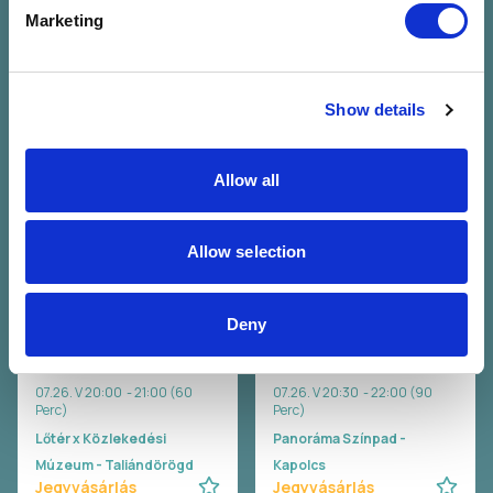
Marketing
HIPERKARMA
Bagossy Brothers
Hiperkarma
Company
Bagossy Brothers
Show details
07.25. Szo 22:00 - 23:30 (90
Company
Perc)
07.25. Szo 23:00 - 00:30 (90
Lőtér x Közlekedési
Perc)
Allow all
Múzeum - Taliándörögd
Panoráma Színpad -
Jegyvásárlás
Kapolcs
Jegyvásárlás
Allow selection
Deny
WAVY
Carson Coma
Wavy
Carson Coma
07.26. V 20:00 - 21:00 (60
07.26. V 20:30 - 22:00 (90
Perc)
Perc)
Lőtér x Közlekedési
Panoráma Színpad -
Múzeum - Taliándörögd
Kapolcs
Jegyvásárlás
Jegyvásárlás