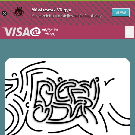
Művészetek Völgye
VIEW
Művészetek a Vidékfejlesztésért Alapítvány