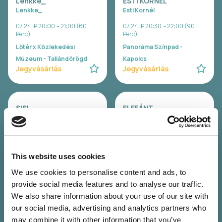
Lenkke_
ESTI KORNÉL
Lenkke_
Esti Kornél
07.24. P 20:00 - 21:00 (60
07.24. P 20:30 - 22:00 (90
Perc)
Perc)
Lőtér x Közlekedési
Panoráma Színpad -
Múzeum - Taliándörögd
Kapolcs
Jegyvásárlás
Jegyvásárlás
SISI
ELEFÁNT
Sisi
Elefánt
07.24. P 22:00 - 23:30 (90
07.24. P 23:00 - 00:30 (90
Perc)
Perc)
Lőtér x Közlekedési
Panoráma Színpad -
This website uses cookies
Múzeum - Taliándörögd
Kapolcs
We use cookies to personalise content and ads, to
Jegyvásárlás
Jegyvásárlás
provide social media features and to analyse our traffic.
We also share information about your use of our site with
our social media, advertising and analytics partners who
FIÚK
José González (SE)
may combine it with other information that you’ve