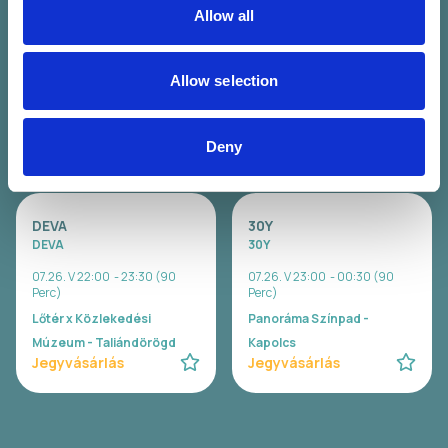
WAVY
Carson Coma
Allow all
Wavy
Carson Coma
07.26. V 20:00 - 21:00 (60
07.26. V 20:30 - 22:00 (90
Perc)
Perc)
Allow selection
Lőtér x Közlekedési
Panoráma Színpad -
Múzeum - Taliándörögd
Kapolcs
Jegyvásárlás
Jegyvásárlás
Deny
DEVA
30Y
DEVA
30Y
07.26. V 22:00 - 23:30 (90
07.26. V 23:00 - 00:30 (90
Perc)
Perc)
Lőtér x Közlekedési
Panoráma Színpad -
Múzeum - Taliándörögd
Kapolcs
Jegyvásárlás
Jegyvásárlás