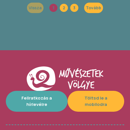
Vissza
1
2
3
Tovább
Feliratkozás a
Töltsd le a
hírlevélre
mobilodra