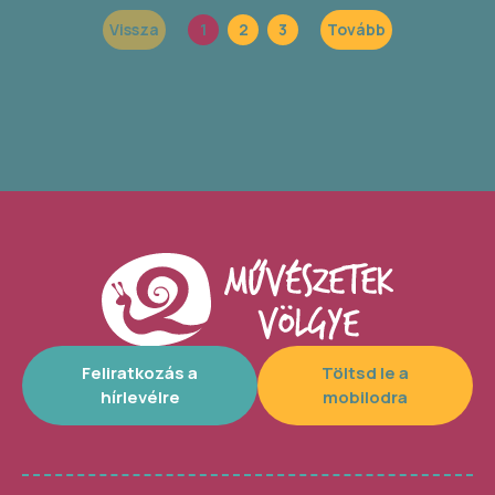
Vissza
1
2
3
Tovább
Feliratkozás a
Töltsd le a
hírlevélre
mobilodra