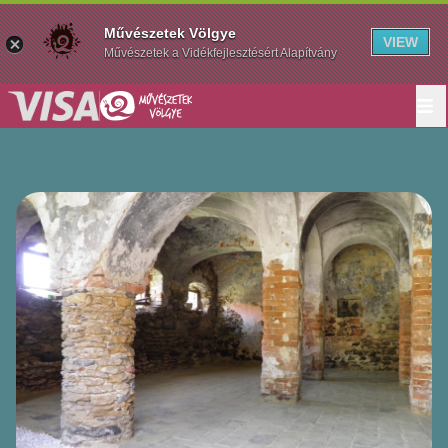
Művészetek Völgye
VIEW
Művészetek a Vidékfejlesztésért Alapítvány