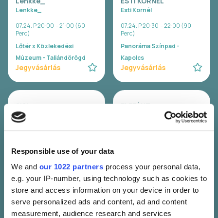
Lenkke_
ESTI KORNÉL
Lenkke_
Esti Kornél
07.24. P 20:00 - 21:00 (60
07.24. P 20:30 - 22:00 (90
Perc)
Perc)
Lőtér x Közlekedési
Panoráma Színpad -
Múzeum - Taliándörögd
Kapolcs
Jegyvásárlás
Jegyvásárlás
SISI
ELEFÁNT
Sisi
Elefánt
07.24. P 22:00 - 23:30 (90
07.24. P 23:00 - 00:30 (90
Perc)
Perc)
Responsible use of your data
Lőtér x Közlekedési
Panoráma Színpad -
Múzeum - Taliándörögd
Kapolcs
We and
our 1022 partners
process your personal data,
Jegyvásárlás
Jegyvásárlás
e.g. your IP-number, using technology such as cookies to
store and access information on your device in order to
serve personalized ads and content, ad and content
FIÚK
José González (SE)
measurement, audience research and services