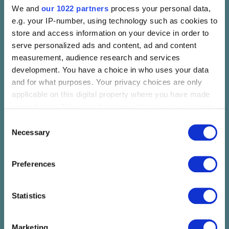
SISI
ELEFÁNT
We and
our 1022 partners
process your personal data,
Sisi
Elefánt
e.g. your IP-number, using technology such as cookies to
store and access information on your device in order to
07.24. P 22:00 - 23:30 (90
07.24. P 23:00 - 00:30 (90
Perc)
Perc)
serve personalized ads and content, ad and content
Lőtér x Közlekedési
Panoráma Színpad -
measurement, audience research and services
Múzeum - Taliándörögd
Kapolcs
development. You have a choice in who uses your data
Jegyvásárlás
Jegyvásárlás
and for what purposes. Your privacy choices are only
applicable on this digital property where you have made
your choices. You can change or withdraw your consent
FIÚK
José González (SE)
any time from the Cookie Declaration or by clicking on
Consent
Fiúk
José González (SE)
the Privacy trigger icon.
Necessary
Selection
07.25. Szo 20:00 - 21:00 (60
07.25. Szo 20:30 - 22:00 (90
Perc)
Perc)
If you allow, we would also like to:
Preferences
Lőtér x Közlekedési
Panoráma Színpad -
Collect information about your geographical location
Múzeum - Taliándörögd
Kapolcs
which can be accurate to within several meters
Jegyvásárlás
Jegyvásárlás
Identify your device by actively scanning it for
Statistics
specific characteristics (fingerprinting)
Find out more about how your personal data is processed
Marketing
HIPERKARMA
Bagossy Brothers