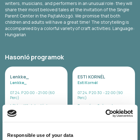
writers, musicians, and performers in an unusual role: they will
share their most beloved tales at the invitation of the Single
Parent Center in the PajtaMozgó. We promise that both
children and adults will have a great time! The storytelling is
accompanied by a colorful variety of craft activities. Language:
Hungarian
Hasonló programok
Lenkke_
ESTI KORNÉL
Lenkke_
Esti Kornél
07.24. P 20:00 - 21:00 (60
07.24. P 20:30 - 22:00 (90
Perc)
Perc)
Lőtér x Közlekedési
Panoráma Színpad -
Múzeum - Taliándörögd
Kapolcs
Jegyvásárlás
Jegyvásárlás
Responsible use of your data