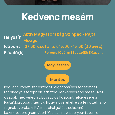
Kedvenc mesém
Aktív Magyarország Színpad - Pajta
Helyszín
Mozgó
Időpont
07.30. csütörtök 15:00
- 15:30 (30 perc)
Előadó(k)
Ferenczi György |
Egyszülős Központ
Jegyvásárlás
Mentés
Kedvenc íródat, zenészedet, előadóművészedet most
rendhagyó szerepben láthatod: legkedvesebb meséjüket
osztják meg veled az Egyszülős Központ felkérésére a
PajtaMozgóban. Ígérjük, hogy a gyerekek és a felnőttek is jól
fognak szórakozni! A mesehallgatást sokszínű
kézművesprogram kíséri. You can now see your favorite