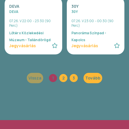
DEVA
30Y
DEVA
30Y
07.26. V 22:00 - 23:30 (90
07.26. V 23:00 - 00:30 (90
Perc)
Perc)
Lőtér x Közlekedési
Panoráma Színpad -
Múzeum - Taliándörögd
Kapolcs
Jegyvásárlás
Jegyvásárlás
Vissza
1
2
3
Tovább