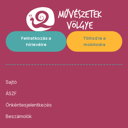
Feliratkozás a
Töltsd le a
hírlevélre
mobilodra
Sajtó
ÁSZF
Önkéntesjelentkezés
Beszámolók