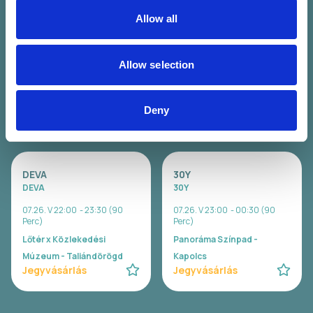
Allow all
WAVY
Carson Coma
Wavy
Carson Coma
07.26. V 20:00 - 21:00 (60
07.26. V 20:30 - 22:00 (90
Allow selection
Perc)
Perc)
Lőtér x Közlekedési
Panoráma Színpad -
Múzeum - Taliándörögd
Kapolcs
Deny
Jegyvásárlás
Jegyvásárlás
DEVA
30Y
DEVA
30Y
07.26. V 22:00 - 23:30 (90
07.26. V 23:00 - 00:30 (90
Perc)
Perc)
Lőtér x Közlekedési
Panoráma Színpad -
Múzeum - Taliándörögd
Kapolcs
Jegyvásárlás
Jegyvásárlás