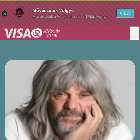
Művészetek Völgye
VIEW
Művészetek a Vidékfejlesztésért Alapítvány