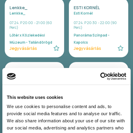
Lenkke_
ESTI KORNÉL
Lenkke_
Esti Kornél
07.24. P 20:00 - 21:00 (60
07.24. P 20:30 - 22:00 (90
Perc)
Perc)
Lőtér x Közlekedési
Panoráma Színpad -
Múzeum - Taliándörögd
Kapolcs
Jegyvásárlás
Jegyvásárlás
SISI
ELEFÁNT
Sisi
Elefánt
07.24. P 22:00 - 23:30 (90
07.24. P 23:00 - 00:30 (90
Perc)
Perc)
This website uses cookies
Lőtér x Közlekedési
Panoráma Színpad -
We use cookies to personalise content and ads, to
Múzeum - Taliándörögd
Kapolcs
Jegyvásárlás
Jegyvásárlás
provide social media features and to analyse our traffic.
We also share information about your use of our site with
our social media, advertising and analytics partners who