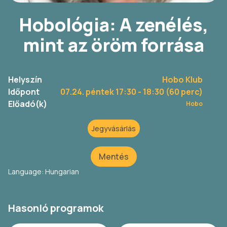
Hobológia: A zenélés,
mint az öröm forrása
Helyszín
Hobo Klub
Időpont
07.24. péntek 17:30
- 18:30 (60 perc)
Előadó(k)
Hobo
Jegyvásárlás
Mentés
Language: Hungarian
Hasonló programok