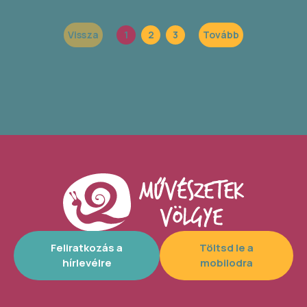
Vissza
1
2
3
Tovább
Feliratkozás a
Töltsd le a
hírlevélre
mobilodra