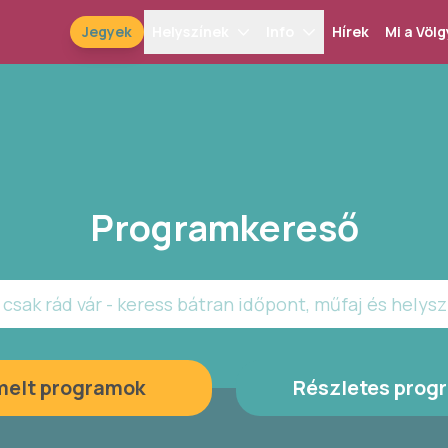
Jegyek
Helyszínek
Info
Hírek
Mi a Völg
Programkereső
csak rád vár - keress bátran időpont, műfaj és helysz
melt programok
Részletes prog