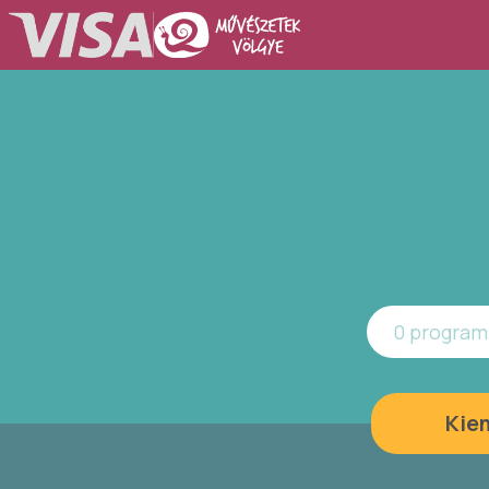
0 program 
Kie