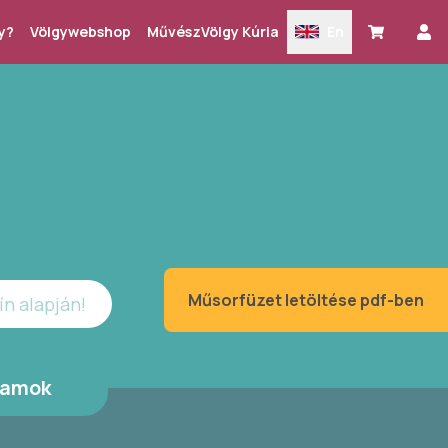
y?
Völgywebshop
MűvészVölgy Kúria
En
Műsorfüzet letöltése pdf-ben
ín alapján!
ramok