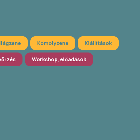
ilágzene
Komolyzene
Kiállítások
őrzés
Workshop, előadások