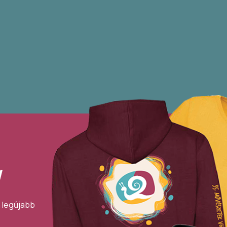
!
a legújabb