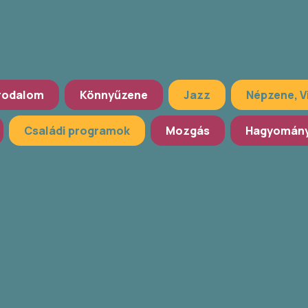
rodalom
Könnyűzene
Jazz
Népzene, V
Családi programok
Mozgás
Hagyomány