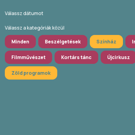
Válassz dátumot
Válassz a kategóriák közül
Minden
Beszélgetések
Színház
I
Filmművészet
Kortárs tánc
Újcirkusz
Zöld programok