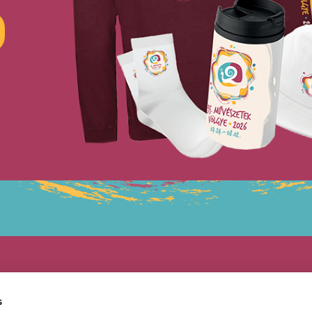
s
Felir