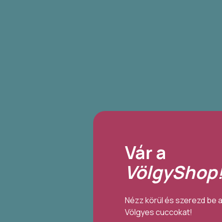
Vár a
VölgyShop
Nézz körül és szerezd be 
Völgyes cuccokat!