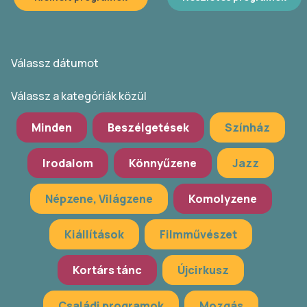
Válassz dátumot
Válassz a kategóriák közül
Minden
Beszélgetések
Színház
Irodalom
Könnyűzene
Jazz
Népzene, Világzene
Komolyzene
Kiállítások
Filmművészet
Kortárs tánc
Újcirkusz
Családi programok
Mozgás