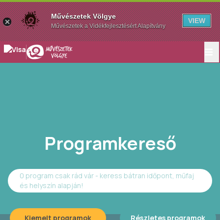
Művészetek Völgye
VIEW
Művészetek a Vidékfejlesztésért Alapítvány
Programkereső
0 program csak rád vár - keress bátran időpont, műfaj
és helyszín alapján!
Kiemelt programok
Részletes programok