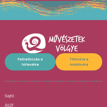
Feliratkozás a
Töltsd le a
hírlevélre
mobilodra
Sajtó
ÁSZF