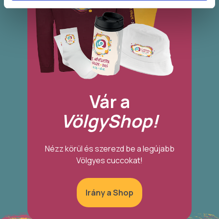
Vár a
VölgyShop!
Nézz körül és szerezd be a legújabb
Völgyes cuccokat!
Irány a Shop