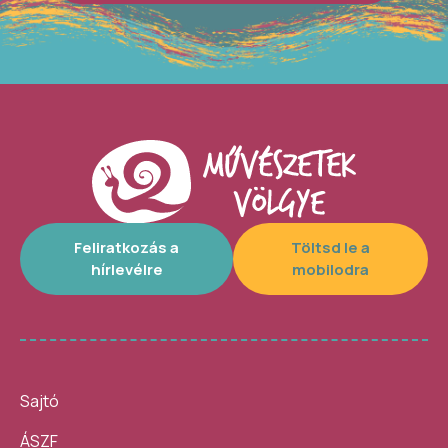
Feliratkozás a
Töltsd le a
hírlevélre
mobilodra
Sajtó
ÁSZF