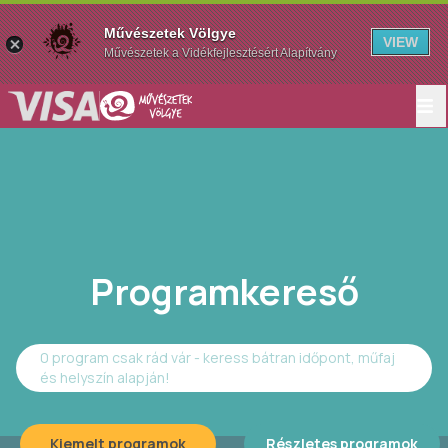
Művészetek Völgye
VIEW
Művészetek a Vidékfejlesztésért Alapítvány
Programkereső
0 program csak rád vár - keress bátran időpont, műfaj
és helyszín alapján!
Kiemelt programok
Részletes programok