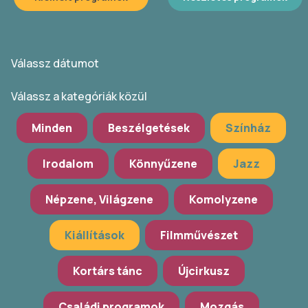
Válassz dátumot
Válassz a kategóriák közül
Minden
Beszélgetések
Színház
Irodalom
Könnyűzene
Jazz
Népzene, Világzene
Komolyzene
Kiállítások
Filmművészet
Kortárs tánc
Újcirkusz
Családi programok
Mozgás