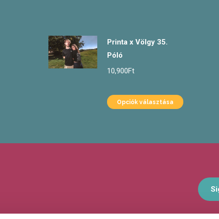
Printa x Völgy 35.
Póló
10,900
Ft
Opciók választása
Si