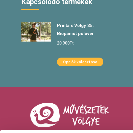
Kapcsolódó termékek
Printa x Völgy 35.
Biopamut pulóver
20,900
Ft
Opciók választása