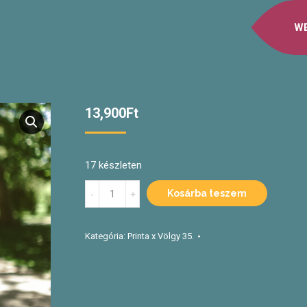
W
13,900
Ft
17 készleten
Printa
Kosárba teszem
x
Völgy
35.
Kategória:
Printa x Völgy 35.
Varratott
shopper
quantity