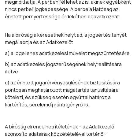
megindíthatja. A perben fél lehet az is, akinek egyébként
nincs perbeli jogképessége. A perbe a Hatóság az
érintett pernyertessége érdekében beavatkozhat.
Ha a bíróság a keresetnek helyt ad, a jogsértés tényét
megállapítja és az Adatkezelőt
a) a jogellenes adatkezelési művelet megszüntetésére,
b) az adatkezelés jogszerűségének helyreállítására,
illetve
c) az érintett jogai érvényesülésének biztosítására
pontosan meghatározott magatartás tanúsítására
kötelezi, és szükség esetén egyúttal határoz a
kártérítés, sérelemdíj iránti igényről is.
A bíróság elrendelheti ítéletének – az Adatkezelő
azonosító adatainak közzétételével történő -