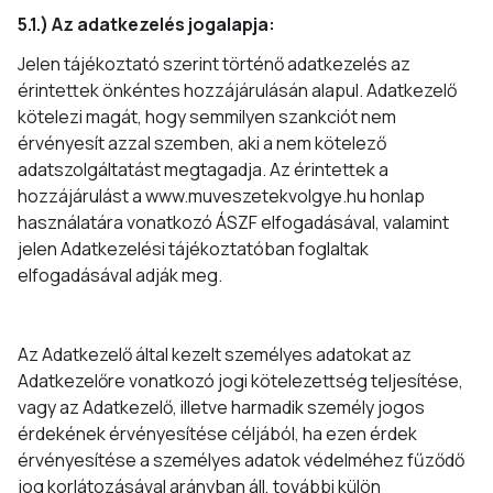
5.1.) Az adatkezelés jogalapja:
Jelen tájékoztató szerint történő adatkezelés az
érintettek önkéntes hozzájárulásán alapul. Adatkezelő
kötelezi magát, hogy semmilyen szankciót nem
érvényesít azzal szemben, aki a nem kötelező
adatszolgáltatást megtagadja. Az érintettek a
hozzájárulást a www.muveszetekvolgye.hu honlap
használatára vonatkozó ÁSZF elfogadásával, valamint
jelen Adatkezelési tájékoztatóban foglaltak
elfogadásával adják meg.
Az Adatkezelő által kezelt személyes adatokat az
Adatkezelőre vonatkozó jogi kötelezettség teljesítése,
vagy az Adatkezelő, illetve harmadik személy jogos
érdekének érvényesítése céljából, ha ezen érdek
érvényesítése a személyes adatok védelméhez fűződő
jog korlátozásával arányban áll, további külön