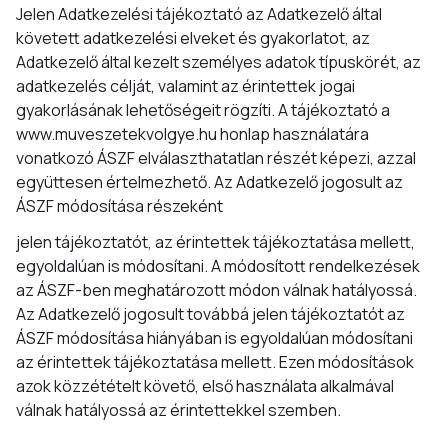
Jelen Adatkezelési tájékoztató az Adatkezelő által
követett adatkezelési elveket és gyakorlatot, az
Adatkezelő által kezelt személyes adatok típuskörét, az
adatkezelés célját, valamint az érintettek jogai
gyakorlásának lehetőségeit rögzíti. A tájékoztató a
www.muveszetekvolgye.hu honlap használatára
vonatkozó ÁSZF elválaszthatatlan részét képezi, azzal
együttesen értelmezhető. Az Adatkezelő jogosult az
ÁSZF módosítása részeként
jelen tájékoztatót, az érintettek tájékoztatása mellett,
egyoldalúan is módosítani. A módosított rendelkezések
az ÁSZF-ben meghatározott módon válnak hatályossá.
Az Adatkezelő jogosult továbbá jelen tájékoztatót az
ÁSZF módosítása hiányában is egyoldalúan módosítani
az érintettek tájékoztatása mellett. Ezen módosítások
azok közzétételt követő, első használata alkalmával
válnak hatályossá az érintettekkel szemben.