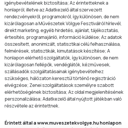
igénybevételének biztosítása; Az érintetteknek a
honlapról, illetve az Adatkezelő által szervezett
rendezvényekről, programokról, így különösen, de nem
kizárólagosan a Művészetek Völgye Fesztiválról hírlevél,
direkt marketing, egyéb hirdetés, ajánlat, tájékoztatás,
értesítés, programajánló, információ küldése; Az adatok
összesített, anonimizált, statisztikai célú felhasználása,
felmérések, statisztikák, kimutatások készítése; A
honlapon elérhető szolgáltatók, így különösen, de nem
kizárólagosan fellépők, vendéglátók, kézművesek,
szállásadók szolgáltatásainak igénybevételhez
szükséges, hálózaton keresztül történő regisztráció
elvégzése; Zenei szolgáltatások személyre szabott
elérhetőségének biztosítása; Az oldal megjelenítésének
perszonalizálása; Adatkezelő által nyújtott játékban való
részvétele az érintettnek.
Érintett által a www.muveszetekvolgye.hu honlapon