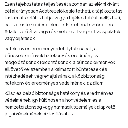
Ezen tájékoztatás teljesítését azonban az elérni kívánt
céllal arányosan Adatkezelő késleltetheti, a tájékoztatás
tartalmát korlátozhatja, vagy a tájékoztatást mellőzheti,
ha ezen intézkedése elengedhetetlenül szükséges
Adatkezelő által vagy részvételével végzett vizsgálatok
vagy eljárások
hatékony és eredményes lefolytatásának, a
bűncselekmények hatékony és eredményes
megelőzésének felderítésének, a bűncselekmények
elkövetőivel szemben alkalmazott büntetések és
intézkedések végrehajtásának, a közbiztonság
hatékony és eredményes védelmének, az állam
külső és belső biztonsága hatékony és eredményes
védelmének, így különösen a honvédelem és a
nemzetbiztonság vagy harmadik személyek alapvető
jogai védelmének biztosításához.