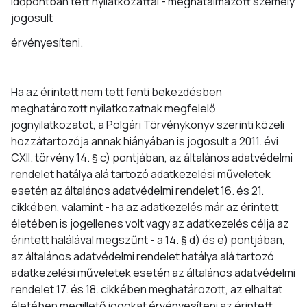
időpontban tett nyilatkozattal - meghatalmazott személy
jogosult
érvényesíteni.
Ha az érintett nem tett fenti bekezdésben
meghatározott nyilatkozatnak megfelelő
jognyilatkozatot, a Polgári Törvénykönyv szerinti közeli
hozzátartozója annak hiányában is jogosult a 2011. évi
CXII. törvény 14. § c) pontjában, az általános adatvédelmi
rendelet hatálya alá tartozó adatkezelési műveletek
esetén az általános adatvédelmi rendelet 16. és 21.
cikkében, valamint - ha az adatkezelés már az érintett
életében is jogellenes volt vagy az adatkezelés célja az
érintett halálával megszűnt - a 14. § d) és e) pontjában,
az általános adatvédelmi rendelet hatálya alá tartozó
adatkezelési műveletek esetén az általános adatvédelmi
rendelet 17. és 18. cikkében meghatározott, az elhaltat
életében megillető jogokat érvényesíteni az érintett