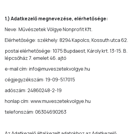
1.) Adatkezelő megnevezése, elérhetősége:
Neve: Művészetek Völgye Nonprofit Kft.
Elérhetősége: székhely: 8294 Kapolcs, Kossuth utca 62.
postai elérhetősége: 1075 Bupdaest, Károly krt. 13-15. B.
lépcsőház 7. emelet 46. ajtó
e-mail cím: info@muveszetekvolgye.hu
cégjegyzékszám: 19-09-517015
adószám: 24860248-2-19
honlap cím: www.muveszetekvolgye.hu
telefonszám: 06304690263
Az Adatkezelő által kezelt adatokhoz az Adatkezelő