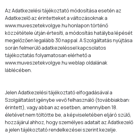
Az Adatkezelési tájékoztató módosítása esetén az
Adatkezelő az érintetteket a változásoknak a
www.muveszetekvolgye.hu honlapon történő
közzététele útján értesíti, a módosítás hatályba lépését
megelőzően legalább 30 nappal. A Szolgáltatás nyújtása
során felmerülő adatkezeléssel kapcsolatos
tájékoztatás folyamatosan elérhető a
www.muveszetekvolgye.hu weblap oldalának
láblécében.
Jelen Adatkezelési tájékoztató elfogadásával a
Szolgáltatást igénybe vevő felhasználó (továbbiakban:
érintett), vagy abban az esetben, amennyiben 18.
életévet nem töltötte be, a képviseletében eljáró szülő,
hozzájárul ahhoz, hogy személyes adatait az Adatkezelő
a jelen tájékoztató rendelkezései szerint kezelje.