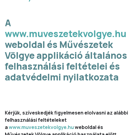
A
www.muveszetekvolgye.hu
weboldal és Művészetek
Völgye applikáció általános
felhasználási feltételei és
adatvédelmi nyilatkozata
Kérjük, szíveskedjék figyelmesen elolvasni az alábbi
felhasználási feltételeket
a
www.muveszetekvolgye.hu
weboldal és
Művészetek Völgye applikáció használata előtt.