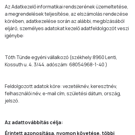
Az Adatkezelő informatikai rendszerének üzemeltetése,
a megrendelések teljesítése, az elszámolás rendezése
körében, adatkezelése során az alábbi, megbízásából
eljáró, személyes adatokat kezelő adatfeldolgozót veszi
igénybe:
Tóth Tünde egyéni vállalkozó (székhely:8960 Lenti,
Kossuth u. 4. 3/44. adószám: 68054968-1-40 )
Feldolgozott adatok köre: vezetéknév, keresztnév,
felhasználói név, e-mail cím, születési dátum, ország,
jelszó.
Az adattovábbítás célja:
Érintett azonosítása, nyomon követése, többi