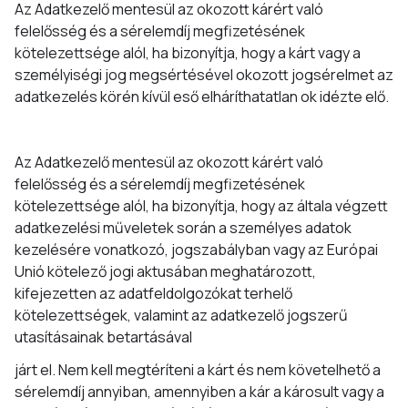
Az Adatkezelő mentesül az okozott kárért való
felelősség és a sérelemdíj megfizetésének
kötelezettsége alól, ha bizonyítja, hogy a kárt vagy a
személyiségi jog megsértésével okozott jogsérelmet az
adatkezelés körén kívül eső elháríthatatlan ok idézte elő.
Az Adatkezelő mentesül az okozott kárért való
felelősség és a sérelemdíj megfizetésének
kötelezettsége alól, ha bizonyítja, hogy az általa végzett
adatkezelési műveletek során a személyes adatok
kezelésére vonatkozó, jogszabályban vagy az Európai
Unió kötelező jogi aktusában meghatározott,
kifejezetten az adatfeldolgozókat terhelő
kötelezettségek, valamint az adatkezelő jogszerű
utasításainak betartásával
járt el. Nem kell megtéríteni a kárt és nem követelhető a
sérelemdíj annyiban, amennyiben a kár a károsult vagy a