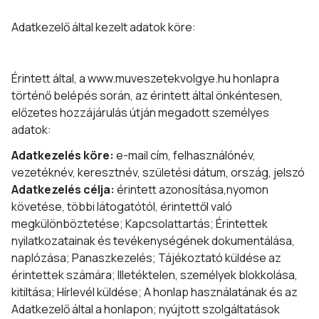
Adatkezelő által kezelt adatok köre:
Érintett által, a www.muveszetekvolgye.hu honlapra
történő belépés során, az érintett által önkéntesen,
előzetes hozzájárulás útján megadott személyes
adatok:
Adatkezelés köre:
e-mail cím, felhasználónév,
vezetéknév, keresztnév, születési dátum, ország, jelszó
Adatkezelés célja:
érintett azonosítása,nyomon
követése, többi látogatótól, érintettől való
megkülönböztetése; Kapcsolattartás; Érintettek
nyilatkozatainak és tevékenységének dokumentálása,
naplózása; Panaszkezelés; Tájékoztató küldése az
érintettek számára; Illetéktelen, személyek blokkolása,
kitiltása; Hírlevél küldése; A honlap használatának és az
Adatkezelő által a honlapon; nyújtott szolgáltatások