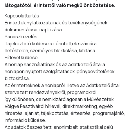
látogatótól, érintettől való megkülönböztetése.
Kapcsolattartás
Érintettek nyilatkozatainak és tevékenységének
dokumentálása, naplózása.
Panaszkezelés
Tájékoztató küldése az érintettek számára.
Illetéktelen, személyek blokkolása, kitiltása.
Hírlevél küldése.
A honlap használatának és az Adatkezelő által a
honlapon nyújtott szolgáltatások igénybevételének
biztosítása.
Az érintetteknek a honlapról, illetve az Adatkezelő által
szervezett rendezvényekről, programokról.
így különösen, de nem kizárólagosan a Művészetek
Völgye Fesztiválról hírlevél, direkt marketing, egyéb
hirdetés, ajánlat, tájékoztatás, értesítés, programajánló,
információ küldése.
Az adatok összesített, anonimizált, statisztikai célú