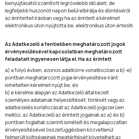
benyújtásától számított legrövidebb idő alatt, de
legfeljebb huszonöt napon belül elbírálja és döntéséről
az érintettet írásban vagy ha az érintett a kérelmet
elektronikus úton nyújtotta be, elektronikus úton értesíti.
Az Adatkezelő a fentiekben meghatározott jogok
érvényesülésével kapcsolatban meghatározott
feladatait ingyenesen látja el. Ha az érintett
a) a folyó évben, azonos adatkörre vonatkozóan a b)-e)
pontban meghatározott jogai érvényesítése iránt
ismételten kérelmet nyújt be, és
b) e kérelme alapján az Adatkezelő által kezelt
személyes adatainak helyesbítését, törlését vagy az
adatkezelés korlátozását az Adatkezelő jogszerűen
mellőzi, az Adatkezelő az érintett jogainak az a) és b)
pontban foglaltak szerinti ismételt és megalapozatlan
érvényesítésével összefüggésben közvetlenül
felmerült költségeinek megtérítését követelheti az