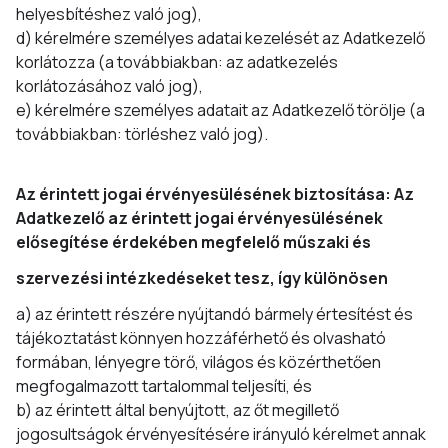
helyesbítéshez való jog),
d) kérelmére személyes adatai kezelését az Adatkezelő
korlátozza (a továbbiakban: az adatkezelés
korlátozásához való jog),
e) kérelmére személyes adatait az Adatkezelő törölje (a
továbbiakban: törléshez való jog).
Az érintett jogai érvényesülésének biztosítása: Az
Adatkezelő az érintett jogai érvényesülésének
elősegítése érdekében megfelelő műszaki és
szervezési intézkedéseket tesz, így különösen
a) az érintett részére nyújtandó bármely értesítést és
tájékoztatást könnyen hozzáférhető és olvasható
formában, lényegre törő, világos és közérthetően
megfogalmazott tartalommal teljesíti, és
b) az érintett által benyújtott, az őt megillető
jogosultságok érvényesítésére irányuló kérelmet annak