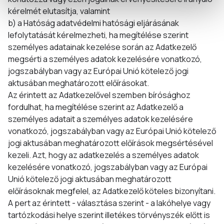
kérelmét elutasítja, valamint
b) a Hatóság adatvédelmi hatósági eljárásának
lefolytatását kérelmezheti, ha megítélése szerint
személyes adatainak kezelése során az Adatkezelő
megsérti a személyes adatok kezelésére vonatkozó,
jogszabályban vagy az Európai Unió kötelező jogi
aktusában meghatározott előírásokat.
Az érintett az Adatkezelővel szemben bírósághoz
fordulhat, ha megítélése szerint az Adatkezelő a
személyes adatait a személyes adatok kezelésére
vonatkozó, jogszabályban vagy az Európai Unió kötelező
jogi aktusában meghatározott előírások megsértésével
kezeli. Azt, hogy az adatkezelés a személyes adatok
kezelésére vonatkozó, jogszabályban vagy az Európai
Unió kötelező jogi aktusában meghatározott
előírásoknak megfelel, az Adatkezelő köteles bizonyítani.
A pert az érintett - választása szerint - a lakóhelye vagy
tartózkodási helye szerint illetékes törvényszék előtt is