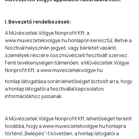
I. Bevezető rendelkezések:
A Művészetek Völgye Nonprofit Kft. a
www.muveszetekvolgye.hu honlapon keresztül, illetve a
fesztivál helyszínén jegyet, vagy bérletet vásárló
személyek részére összművészeti fesztivált szervez.
Fenti tevékenységen túlmenően, a Művészetek Völgye
Nonprofit Kft. a www.muveszetekvolgye.hu
honlap látogatása során lehetőséget biztosít arra, hogy
a honlap látogatói a fesztivállal kapcsolatos
információkhoz jussanak.
A Művészetek Völgye Nonprofit Kft. lehetőséget teremt
továbbá, hogy a www.muveszetekvolgye.hu honlapra
történő „Belépés”-t követően, a honlap látogatói a