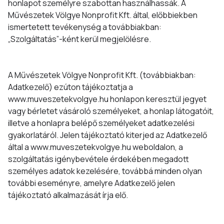
honlapot személyre szabottan használhassák. A
Művészetek Völgye Nonprofit Kft. által, előbbiekben
ismertetett tevékenység a továbbiakban:
„Szolgáltatás”-ként kerül megjelölésre.
A Művészetek Völgye Nonprofit Kft. (továbbiakban:
Adatkezelő) ezúton tájékoztatja a
www.muveszetekvolgye.hu honlapon keresztül jegyet
vagy bérletet vásároló személyeket, a honlap látogatóit,
illetve a honlapra belépő személyeket adatkezelési
gyakorlatáról. Jelen tájékoztató kiterjed az Adatkezelő
által a www.muveszetekvolgye.hu weboldalon, a
szolgáltatás igénybevétele érdekében megadott
személyes adatok kezelésére, továbbá minden olyan
további eseményre, amelyre Adatkezelő jelen
tájékoztató alkalmazását írja elő.