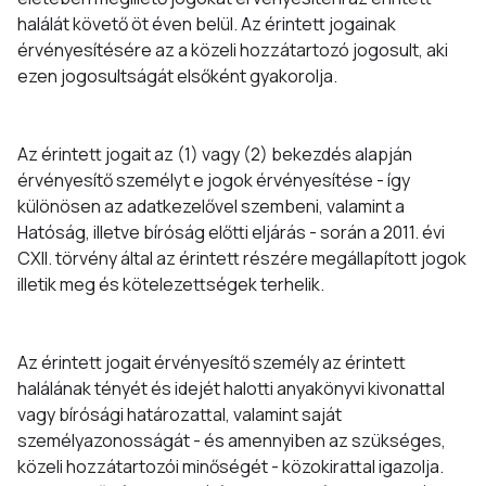
halálát követő öt éven belül. Az érintett jogainak
érvényesítésére az a közeli hozzátartozó jogosult, aki
ezen jogosultságát elsőként gyakorolja.
Az érintett jogait az (1) vagy (2) bekezdés alapján
érvényesítő személyt e jogok érvényesítése - így
különösen az adatkezelővel szembeni, valamint a
Hatóság, illetve bíróság előtti eljárás - során a 2011. évi
CXII. törvény által az érintett részére megállapított jogok
illetik meg és kötelezettségek terhelik.
Az érintett jogait érvényesítő személy az érintett
halálának tényét és idejét halotti anyakönyvi kivonattal
vagy bírósági határozattal, valamint saját
személyazonosságát - és amennyiben az szükséges,
közeli hozzátartozói minőségét - közokirattal igazolja.