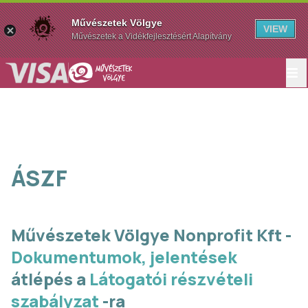
Művészetek Völgye
VIEW
Művészetek a Vidékfejlesztésért Alapítvány
ÁSZF
Művészetek Völgye Nonprofit Kft -
Dokumentumok,
jelentések
átlépés a
Látogatói részvételi
szabályzat
-ra