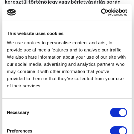
keresztül történő jegy vagy bérletvásárlás során
önkéntesen, előzetes hozzájárulás útján
kötelezően megadott személyes adatok
Adatkezelés köre:
Az érintett személy személyes
This website uses cookies
adatot az Adatkezelő számára ad meg, mint név, e-mail
cím, lakcím/számlázási cím.
We use cookies to personalise content and ads, to
provide social media features and to analyse our traffic.
We also share information about your use of our site with
A www.muveszetekvolgye.hu honlapra történő belépés
our social media, advertising and analytics partners who
során megadott személyes adatok nem nyilvánosak és
may combine it with other information that you’ve
harmadik személy számára nem hozzáférhetőek. A
provided to them or that they’ve collected from your use
jelszó elvesztése, elfelejtése esetén az érintett
of their services.
kérésére az Adatkezelő reprodukálja, illetve módosítja
azt.
Consent
Necessary
Selection
Az oldalon történő bármely adatszolgáltatás önkéntes.
Adatkezelő az érintettek személyes adatait minden
esetben csak a szükséges mértékben, és a hatályos
Preferences