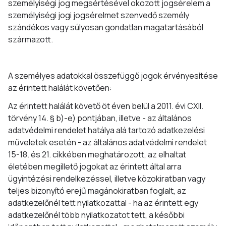
személyiségi jog megsértésével okozott jogsérelem a
személyiségi jogi jogsérelmet szenvedő személy
szándékos vagy súlyosan gondatlan magatartásából
származott.
A személyes adatokkal összefüggő jogok érvényesítése
az érintett halálát követően:
Az érintett halálát követő öt éven belül a 2011. évi CXII.
törvény 14. § b)-e) pontjában, illetve - az általános
adatvédelmi rendelet hatálya alá tartozó adatkezelési
műveletek esetén - az általános adatvédelmi rendelet
15-18. és 21. cikkében meghatározott, az elhaltat
életében megillető jogokat az érintett által arra
ügyintézési rendelkezéssel, illetve közokiratban vagy
teljes bizonyító erejű magánokiratban foglalt, az
adatkezelőnél tett nyilatkozattal - ha az érintett egy
adatkezelőnél több nyilatkozatot tett, a későbbi