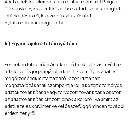
Adatkezelő kérelemre tájékoztatja az érintett Polgári
Törvénykönyv szerinti közeli hozzátartozóját a megtett
intézkedésekről, kivéve, ha azt az érintett
nyilatkozatában megtiltotta.
5.) Egyéb tájékoztatás nyújtása:
Fentieken túlmenően Adatkezelő tájékoztatást nyújt az
adatkezelés jogalapjáról; a kezelt személyes adatok
megőrzésének időtartamáról, ezen időtartam
meghatározásának szempontjairól; a kezelt személyes
adatok továbbítása vagy tervezett továbbítása esetén
az adattovábbítás címzettjeinek a köréről; valamint az
adatkezelés körülményeivel összefüggő minden további
érdemi tényről.