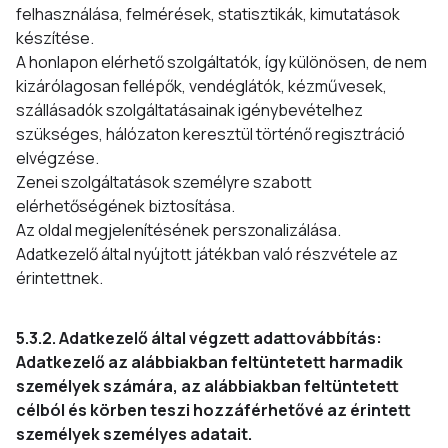
felhasználása, felmérések, statisztikák, kimutatások
készítése.
A honlapon elérhető szolgáltatók, így különösen, de nem
kizárólagosan fellépők, vendéglátók, kézművesek,
szállásadók szolgáltatásainak igénybevételhez
szükséges, hálózaton keresztül történő regisztráció
elvégzése.
Zenei szolgáltatások személyre szabott
elérhetőségének biztosítása.
Az oldal megjelenítésének perszonalizálása.
Adatkezelő által nyújtott játékban való részvétele az
érintettnek.
5.3.2. Adatkezelő által végzett adattovábbítás:
Adatkezelő az alábbiakban feltüntetett harmadik
személyek számára, az alábbiakban feltüntetett
célból és körben teszi hozzáférhetővé az érintett
személyek személyes adatait.