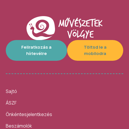
Feliratkozás a
Töltsd le a
hírlevélre
mobilodra
Sajtó
ÁSZF
Önkéntesjelentkezés
Beszámolók