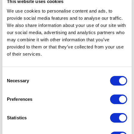
This website uses cookies
Írja be az e-mail címhez tartozó jelszót.
We use cookies to personalise content and ads, to
provide social media features and to analyse our traffic.
We also share information about your use of our site with
Belépés
our social media, advertising and analytics partners who
may combine it with other information that you’ve
Olvasd el az általános felhasználási feltételei és
provided to them or that they’ve collected from your use
adatvédelmi nyilatkozatunkat.
of their services.
Elfelejtettem a jelszavamat
Consent
Necessary
Selection
Preferences
Statistics