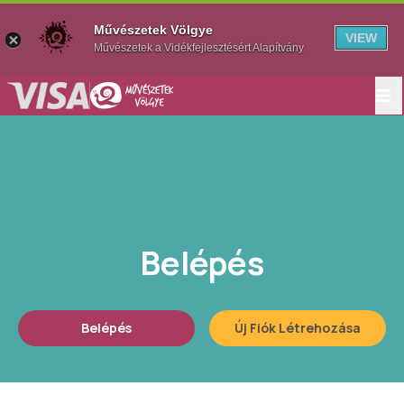
Művészetek Völgye
VIEW
Művészetek a Vidékfejlesztésért Alapítvány
Belépés
Belépés
Új Fiók Létrehozása