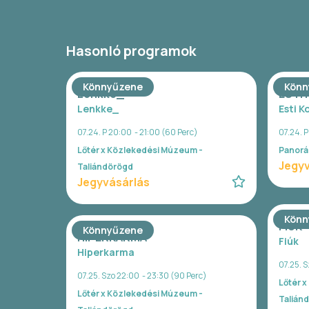
Hasonló programok
Könnyűzene
Könn
Lenkke_
ESTI
Lenkke_
Esti K
07.24. P 20:00 - 21:00 (60 Perc)
07.24. 
Lőtér x Közlekedési Múzeum -
Panorá
Jegyv
Taliándörögd
Jegyvásárlás
Könn
FIÚK
Könnyűzene
HIPERKARMA
Fiúk
Hiperkarma
07.25. S
07.25. Szo 22:00 - 23:30 (90 Perc)
Lőtér 
Lőtér x Közlekedési Múzeum -
Talián