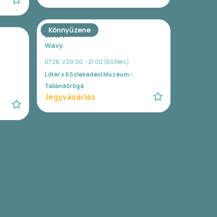
Könnyűzene
WAVY
Wavy
07.26. V 20:00 - 21:00 (60 Perc)
Lőtér x Közlekedési Múzeum -
Taliándörögd
Jegyvásárlás