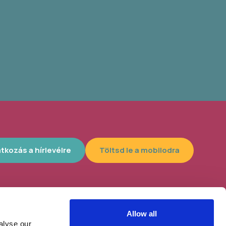
atkozás a hírlevélre
Töltsd le a mobilodra
Allow all
lyszín, 4300
Helybe visszük az ügyintézést!
alyse our