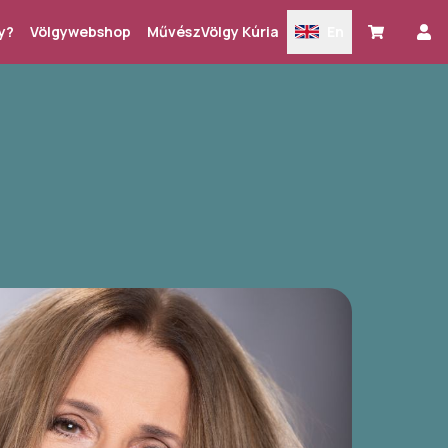
y?
Völgywebshop
MűvészVölgy Kúria
En