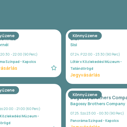
yűzene
Könnyűzene
 KORNÉL
SISI
ornél
Sisi
P 20:30 - 22:00 (90 Perc)
07.24. P 22:00 - 23:30 (90 Perc)
ma Színpad - Kapolcs
Lőtér x Közlekedési Múzeum -
ásárlás
Taliándörögd
Jegyvásárlás
yűzene
Könnyűzene
Bagossy Brothers Comp
Bagossy Brothers Company
zo 20:00 - 21:00 (60 Perc)
07.25. Szo 23:00 - 00:30 (90 Perc)
x Közlekedési Múzeum -
Panoráma Színpad - Kapolcs
dörögd