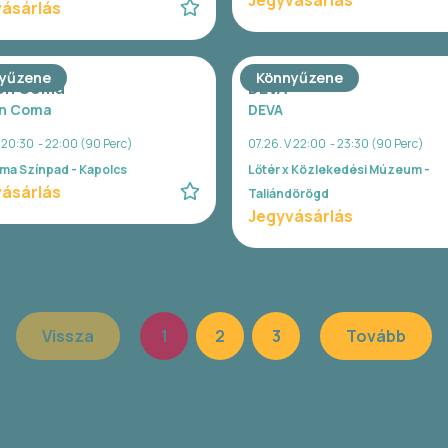
Jegyvásárlás
ásárlás
yűzene
Könnyűzene
on Coma
DEVA
n Coma
DEVA
V 20:30 - 22:00 (90 Perc)
07.26. V 22:00 - 23:30 (90 Perc)
ma Színpad - Kapolcs
Lőtér x Közlekedési Múzeum -
ásárlás
Taliándörögd
Jegyvásárlás
Vissza
1
2
3
Tovább