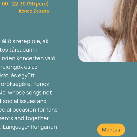
1:00
- 22:30 (90 perc)
Koncz Zsuzsa
lló szereplője, aki
tos társadalmi
Minden koncerten való
 rajongók és az
kat, és együtt
 örökségére. Koncz
sic, whose songs not
 social issues and
cial occasion for fans
ments and together
cy. Language: Hungarian
Mentés