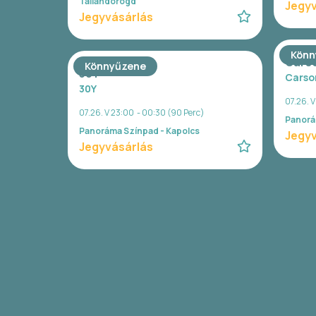
Taliándörögd
Jegyv
Jegyvásárlás
Könn
Cars
Könnyűzene
30Y
Carso
30Y
07.26. 
07.26. V 23:00 - 00:30 (90 Perc)
Panorá
Panoráma Színpad - Kapolcs
Jegyv
Jegyvásárlás