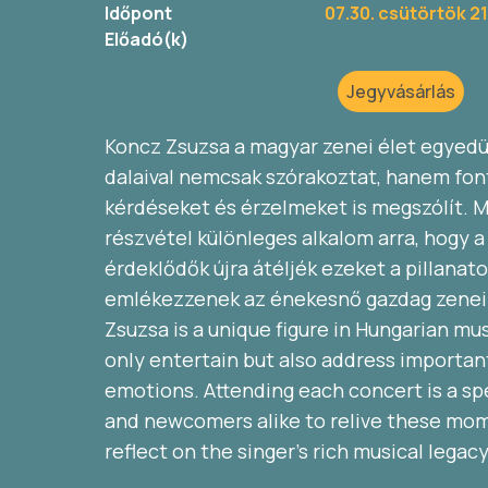
Időpont
07.30. csütörtök 2
Előadó(k)
Jegyvásárlás
Koncz Zsuzsa a magyar zenei élet egyedülá
dalaival nemcsak szórakoztat, hanem fon
kérdéseket és érzelmeket is megszólít. 
részvétel különleges alkalom arra, hogy a
érdeklődők újra átéljék ezeket a pillanato
emlékezzenek az énekesnő gazdag zenei
Zsuzsa is a unique figure in Hungarian mu
only entertain but also address important
emotions. Attending each concert is a spe
and newcomers alike to relive these mo
reflect on the singer’s rich musical lega