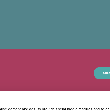
Felir
s
10 nap, 140 ezer látogató, 40 he
ise content and ads, to provide social media features and to an