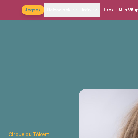
Jegyek
Helyszínek
Info
Hírek
Mi a Völg
Cirque du Tókert