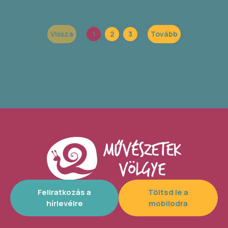
Vissza
1
2
3
Tovább
Feliratkozás a
Töltsd le a
hírlevélre
mobilodra