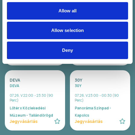
Allow all
WAVY
Carson Coma
Wavy
Carson Coma
Allow selection
07.26. V 20:00 - 21:00 (60
07.26. V 20:30 - 22:00 (90
Perc)
Perc)
Lőtér x Közlekedési
Panoráma Színpad -
Deny
Múzeum - Taliándörögd
Kapolcs
Jegyvásárlás
Jegyvásárlás
DEVA
30Y
DEVA
30Y
07.26. V 22:00 - 23:30 (90
07.26. V 23:00 - 00:30 (90
Perc)
Perc)
Lőtér x Közlekedési
Panoráma Színpad -
Múzeum - Taliándörögd
Kapolcs
Jegyvásárlás
Jegyvásárlás