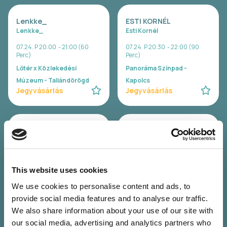
Lenkke_
ESTI KORNÉL
Lenkke_
Esti Kornél
07.24. P 20:00 - 21:00 (60
07.24. P 20:30 - 22:00 (90
Perc)
Perc)
Lőtér x Közlekedési
Panoráma Színpad -
Múzeum - Taliándörögd
Kapolcs
Jegyvásárlás
Jegyvásárlás
SISI
ELEFÁNT
Sisi
Elefánt
07.24. P 22:00 - 23:30 (90
07.24. P 23:00 - 00:30 (90
Perc)
Perc)
This website uses cookies
Lőtér x Közlekedési
Panoráma Színpad -
We use cookies to personalise content and ads, to
Múzeum - Taliándörögd
Kapolcs
provide social media features and to analyse our traffic.
Jegyvásárlás
Jegyvásárlás
We also share information about your use of our site with
our social media, advertising and analytics partners who