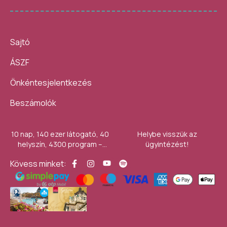
Sajtó
ÁSZF
Önkéntesjelentkezés
Beszámolók
10 nap, 140 ezer látogató, 40
Helybe visszük az
helyszín, 4300 program –
ügyintézést!
számokban így festett az idei
Kövess minket:
Művészetek Völgye