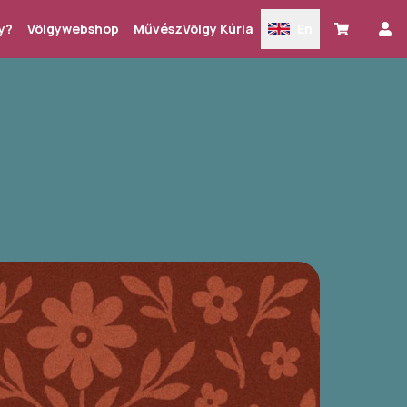
y?
Völgywebshop
MűvészVölgy Kúria
En