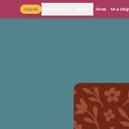
Jegyek
Helyszínek
Info
Hírek
Mi a Völg