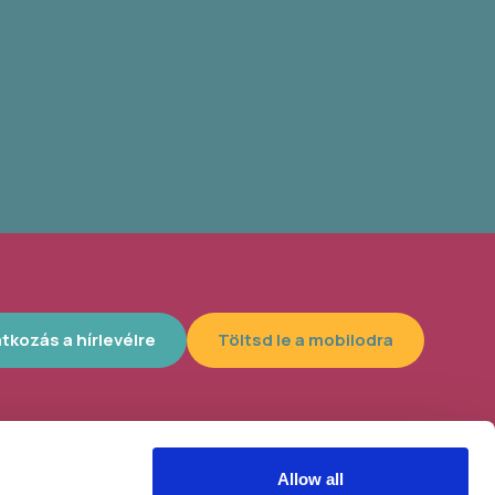
atkozás a hírlevélre
Töltsd le a mobilodra
Allow all
lyszín, 4300
Helybe visszük az ügyintézést!