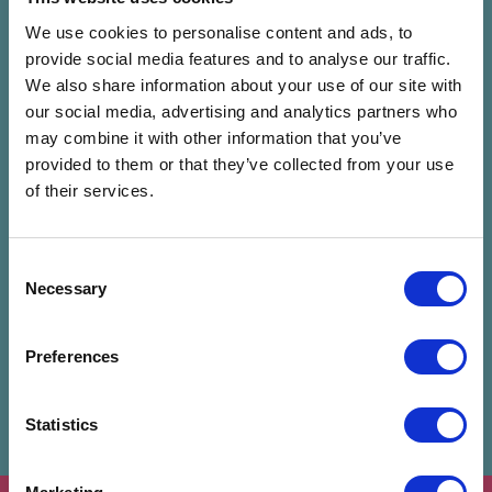
We use cookies to personalise content and ads, to
Czeilinger Izabella
provide social media features and to analyse our traffic.
We also share information about your use of our site with
our social media, advertising and analytics partners who
may combine it with other information that you’ve
Előadó mentése
provided to them or that they’ve collected from your use
of their services.
Kapcsolódó programok
Consent
Necessary
Selection
Preferences
Statistics