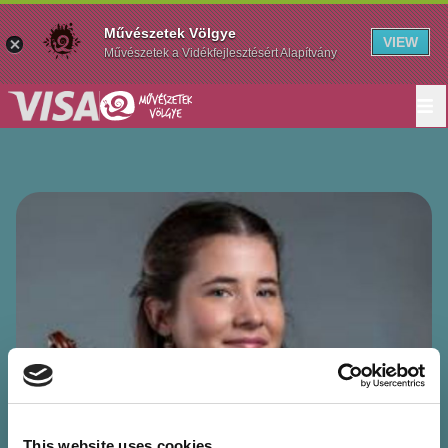
Művészetek Völgye
VIEW
Művészetek a Vidékfejlesztésért Alapítvány
This website uses cookies