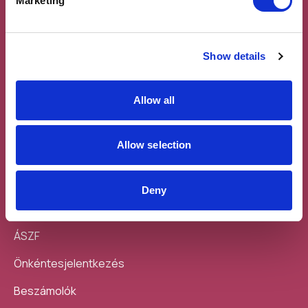
Marketing
Show details
Allow all
Feliratkozás a
Töltsd le a
hírlevélre
mobilodra
Allow selection
Deny
Sajtó
ÁSZF
Önkéntesjelentkezés
Beszámolók